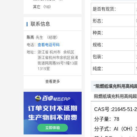
其它 （10）
是否有现货：
形态：
联系信息
种类：
陈亮
先生 （经理）
规格：
电话：
查看电话号码
地址：
浙江省 杭州市 余杭区
包装：
浙江省杭州市余杭区良渚
街道网周路99号1幢13层
纯度：
1319室
查看更多
“阻燃纸填充料用高纯
阻燃纸填充料用高纯超
CAS
号
:
21645-51-2
分子量：
78
分子式：
Al
（
OH
）