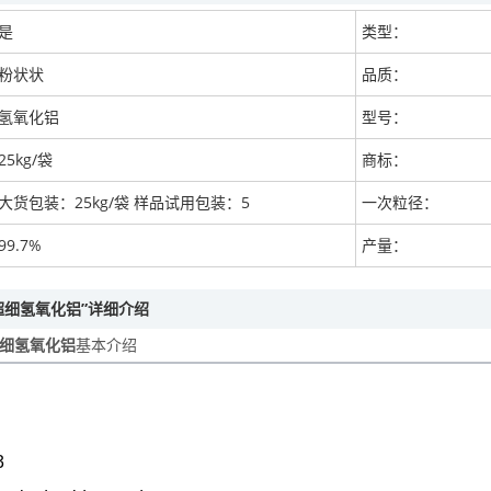
是
类型：
粉状状
品质：
氢氧化铝
型号：
25kg/袋
商标：
大货包装：25kg/袋 样品试用包装：5
一次粒径：
99.7%
产量：
超细氢氧化铝”详细介绍
细氢氧化铝
基本介绍
3