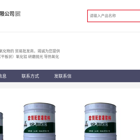
限公司
有限公司
发
氧化物的 贸易批发商，竭诚为您提供
（平板状）氧化铝 研磨抛光 导热氧化
 杭州市
。
份认证
手机访问展示厅
信息
联系方式
发联系信