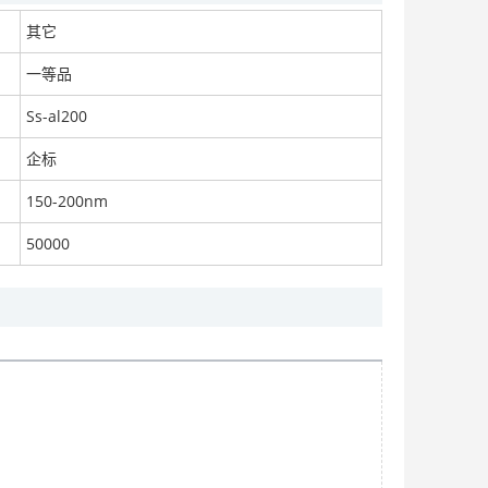
其它
一等品
热熔胶添加耐高温绝缘纳米氧化铝
Ss-al200
面议
企标
150-200nm
50000
塑料用针状纳米三氧化二铁
面议
耐光耐候塑料涂料PVC上色 蓝
面议