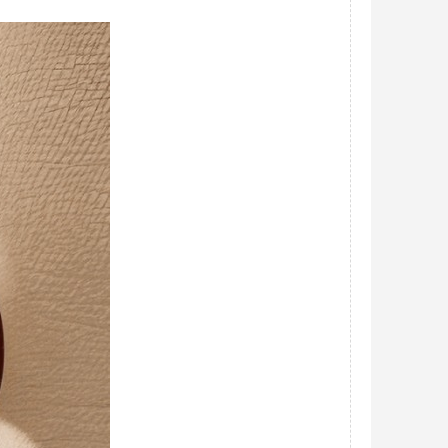
农业大棚防雾防水滴剂用大颗粒纳米铝溶胶
面议