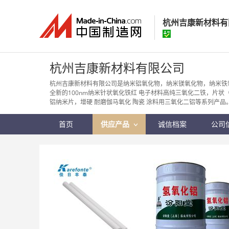
杭州吉康新材料有
杭州吉康新材料
杭州吉康新材料有限公司
经营模式：
贸易批
杭州吉康新材料有限公司是纳米铝氧化物，纳米镁氧化物，纳米铁
全新的100nm纳米针状氧化铁红 电子材料高纯三氧化二铁，片状
所在地区：
浙江省
铝纳米片，增硬 耐磨伽马氧化 陶瓷 涂料用三氧化二铝等系列产品
认证信息：
身
首页
供应产品
诚信档案
公司