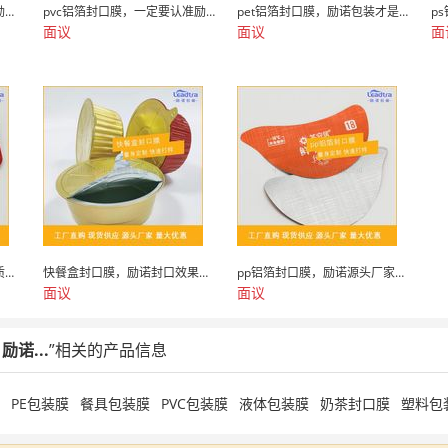
容器封口垫片，客户严选，励诺包装
pvc铝箔封口膜，一定要认准励诺包装
pet铝箔封口膜，励诺包装才是正确的打开方式
面议
面议
面
易揭封口膜厂家，励诺用品质与服务征服客户
快餐盒封口膜，励诺封口效果妙不可言
pp铝箔封口膜，励诺源头厂家，量身定制
面议
面议
诺...
”相关的产品信息
PE包装膜
餐具包装膜
PVC包装膜
液体包装膜
奶茶封口膜
塑料包