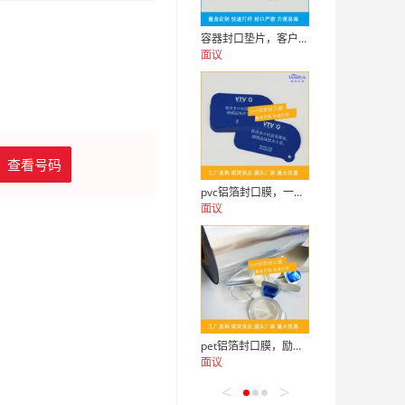
容器封口垫片，客户严选，励诺包装
面议
查看号码
pvc铝箔封口膜，一定要认准励诺包装
面议
pet铝箔封口膜，励诺包装才是正确的打开方式
面议
<
>