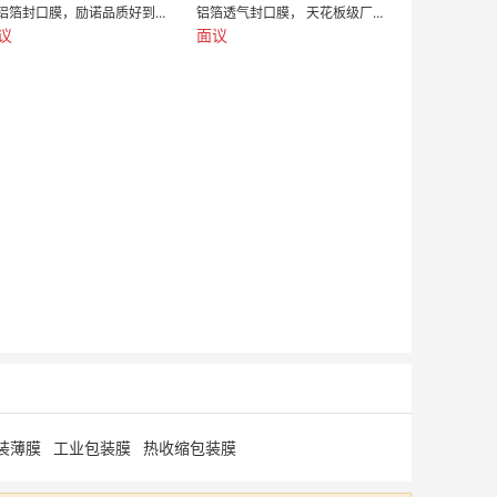
ps铝箔封口膜，励诺品质好到惊掉了我的下巴
铝箔透气封口膜， 天花板级厂家——励诺包装
议
面议
装薄膜
工业包装膜
热收缩包装膜