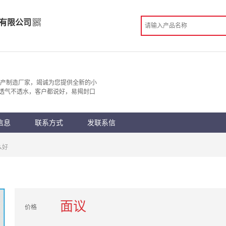
有限公司
品有限公司
造
生产制造厂家，竭诚为您提供全新的小
透气不透水，客户都说好，易揭封口
 中山市
份认证
手机访问展示厅
信息
联系方式
发联系信
么好
面议
价格