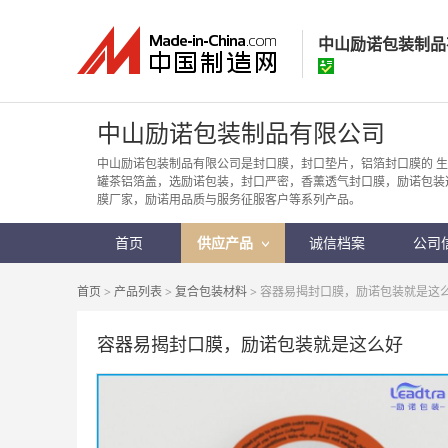
中山励诺包装制品
中山励诺包装制
中山励诺包装制品有限公司
经营模式：
生产制
中山励诺包装制品有限公司是封口膜，封口垫片，铝箔封口膜的 
罐茶铝箔盖，选励诺包装，封口严密，香薰透气封口膜，励诺包装
所在地区：
广东省
膜厂家，励诺用品质与服务征服客户等系列产品。
认证信息：
身
首页
供应产品
诚信档案
公司
首页
>
产品列表
>
复合包装材料
> 容器易揭封口膜，励诺包装就是这
容器易揭封口膜，励诺包装就是这么好