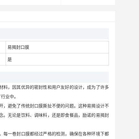
ps铝箔封口膜，励诺品质好到惊掉了我的下巴
面议
易揭封口膜
是
铝箔透气封口膜， 天花板级厂家——励诺包装
材料，因其优异的密封性和用户友好的设计，成为了许多
面议
了行业中。
开，避免了传统封口膜撕扯不便的问题。这种易揭设计不
念。无论是饮料、调味料，还是即食餐品，励诺的易揭封
。每一卷封口膜都经过严格的检测，确保在各种环境下都
易揭封口膜厂家，励诺用品质与服务征服客户