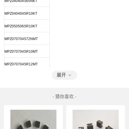
WPZ040404S65NKT
WPZ040404SR10KT
WPZ050506SR10KT
WPZ070704S72NMT
WPZ070704SR10MT
WPZ070704SR12MT
展开
WPZ070704SR15MT
WPZ070704SR18MT
- 猜你喜欢 -
WPZ100705SR12KT
WPZ100705SR15KT
WPZ100705SR20KT