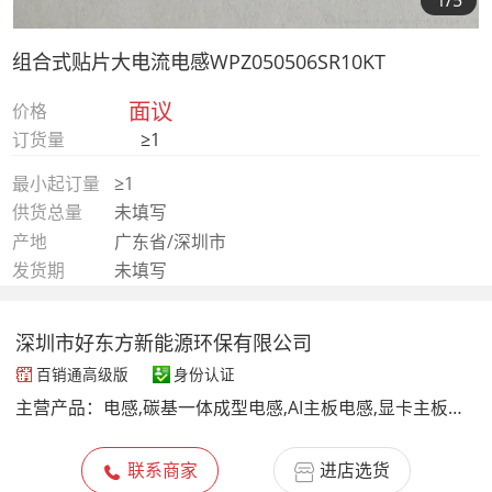
1
/5
组合式贴片大电流电感WPZ050506SR10KT
面议
价格
订货量
≥1
最小起订量
≥1
供货总量
未填写
产地
广东省/深圳市
发货期
未填写
深圳市好东方新能源环保有限公司
百销通高级版
身份认证
主营产品：
电感,碳基一体成型电感,AI主板电感,显卡主板电感,服务器主板电感,大功率服务器主板电感,高频大电流电感器,芯片
联系商家
进店选货