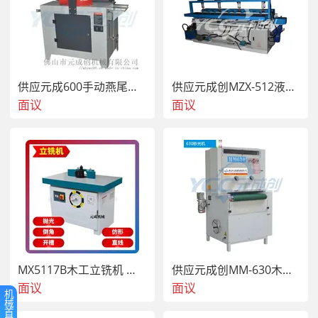
 4、各研磨轮砂光头采取独立控制，适合各种工件不同砂
光、抛光、拉丝的工艺要求。
 5、动力送料轮，送料畅顺稳定，多组耐磨胶压料轮确保异
形工件在砂削过程中保持稳定。
供应元成600手动燕尾榫槽机
供应元成创MZX-512液压多轴钻铣槽机
木材砂光机在木制品的整个加工进程中起着重要的作用。在
面议
面议
做白胚处理时，砂光能够去除白坯表面的毛刺及表面污染
物，下降工件表面的粗糙度，各种加工痕迹，表面光滑平整
且清洁、有活性涂装面。在进行底漆、面漆、抛光时也都需
求用到砂光。木材砂光的目的对木制品进行砂光是为了确保
产品涂装后的光洁度促行进产品的附加值。
MX5117B木工立铣机 铣槽机 单向立铣机
供应元成创MM-630木板砂光机 宽带砂光机
面议
面议
机
械
首