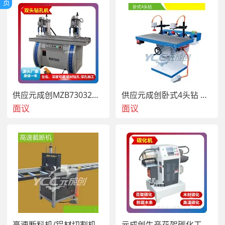
页
供应元成创MZB73032活页及铰链钻双头钻孔机
供应元成创卧式4头钻 精密水平钻 实木钻孔机 多头钻厂家
面议
面议
高速断料机/铝材切割机/ 断料锯/木材切割的机械
元成创生产花架碳化工艺 木条碳化机 表面碳化处理