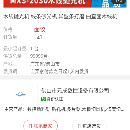
1
/5
木线抛光机 线条砂光机 异型条打磨 曲直面木线机
面议
价格
订货量
≥1
最小起订量
1 台
供货总量
99999台
产地
广东省/佛山市
发货期
自买家付款之日起1天内发货
佛山市元成数控设备有限公司
身份认证
主营产品：
数控断料锯,钻孔机,多片锯,木板切圆机,45度切角机,双头断料机
联系商家
进店选货