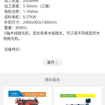
 加工长度：≥500mm
 加工厚度：5-30mm（订做）
 电机功率：1.1KWx6
 送料电机：0.37KW
 外形尺寸：2900x900x1300mm
 重量：800KG
 6轴木线抛光机，适合各类木线抛光，可订造不同线型的木
线抛光机。
 设备特点：
1、适用于各种材质的平面、曲面砂光,各种形状木线抛光及
展开
拉丝。（门边线、门框、踢角线，相框架、百叶窗门套线、
踢脚线、腰线、顶线、画窗框线、婴儿床扁条、LVL线条、
等异形线条）
- 猜你喜欢 -
 2、送料为3-42m/min无级调速电机，根据线条的抛光效效
果高速送料速度，提效生产效率。
 3、各研磨轮砂光头可调速高低进退位置，能适应实际生产
中的各类线条砂光。