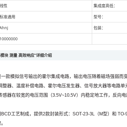
线性
集成度高低：
标准通用
型号：
Ahnj
包装：
10000000
路模块 测量 高效响应”详细介绍
感器是一款模拟信号输出的霍尔集成电路，输出电压随着磁场强弱而
调整器、温度补偿电路、霍尔电压发生器、信号放大器等电路单元
感器在较宽的电压范围（3.5V~10.5V）内稳定地工作，反
用BCD工艺制成，提供2款封装形式：SOT-23-3L（M型）和 TO
架。