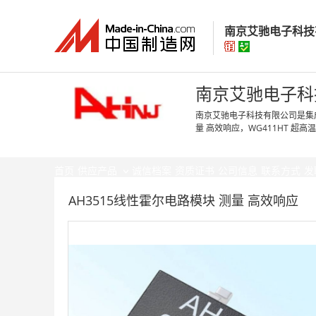
南京艾驰电子科技
南京艾驰电子科
南京艾驰电子科
南京艾驰电子科技有限公司是集成
量 高效响应，WG411HT 超
经营模式：
生产制
所在地区：
江苏省
认证信息：
身
首页
供应产品
诚信档案
资质证书
公司信息
联系方式
发
AH3515线性霍尔电路模块 测量 高效响应