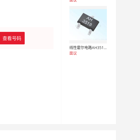
面议
查看号码
线性霍尔电路AH3519 霍尔开关
面议