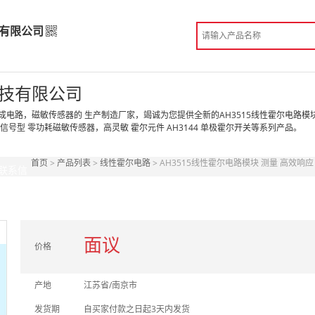
有限公司
技有限公司
技有限公司
高级版
电路，磁敏传感器的 生产制造厂家，竭诚为您提供全新的AH3515线性霍尔电路模块
高温信号型 零功耗磁敏传感器，高灵敏 霍尔元件 AH3144 单极霍尔开关等系列产品。
造
 南京市
首页
>
产品列表
>
线性霍尔电路
> AH3515线性霍尔电路模块 测量 高效响应
份认证
手机访问展示厅
联系信
面议
价格
产地
江苏省/南京市
发货期
自买家付款之日起3天内发货