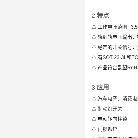
2
特点
△ 工作电压范围 : 3.5 
△ 轨到轨电压输出，额
△ 稳定的开关信号
△ 有SOT-23-3L和
△ 产品符合欧盟Ro
3 应用
△ 汽车电子、消费
△ 制动灯开关
△ 电动转向柱锁
△ 门锁系统