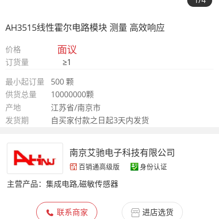
1
/4
AH3515线性霍尔电路模块 测量 高效响应
面议
价格
订货量
≥1
最小起订量
500 颗
供货总量
10000000颗
产地
江苏省/南京市
发货期
自买家付款之日起3天内发货
南京艾驰电子科技有限公司
百销通高级版
身份认证
主营产品：
集成电路,磁敏传感器
联系商家
进店选货