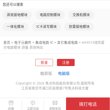
△ 轨到轨电压输出，额定输出电流: 6 mA 
您还可以搜索
高效接地模块
电路控制模块
交换机模块
一体化模块
IC卡读写模块
防雷接地模块
△ 稳定的开关信号，无机械触点和火花 
首页
>
电子元器件
>
集成电路 IC
>
其它集成电路
>
AH3515线性霍
尔电路模块 测量 高效响应
△ 有SOT-23-3L和TO-92UA两种封装形式 
登录
注册
触屏版
电脑版
Copyright © 2026 焦点科技股份有限公司.版权所有
△ 产品符合欧盟RoHS指令和REACH法规的要求
江苏省南京市浦口区丽景路7号焦点科技大厦
拨打电话
店铺
立即洽谈
发联系信