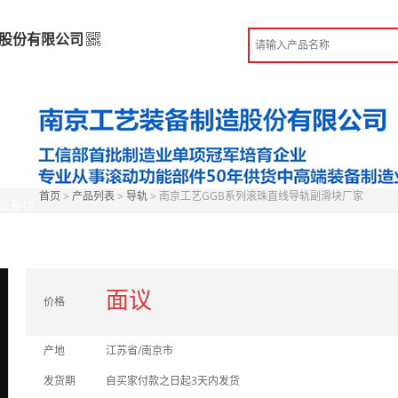
股份有限公司
造股份有限公司
高级版
造
 南京市
首页
>
产品列表
>
导轨
> 南京工艺GGB系列滚珠直线导轨副滑块厂家
联系信
份认证
手机访问展示厅
面议
价格
产地
江苏省/南京市
发货期
自买家付款之日起3天内发货