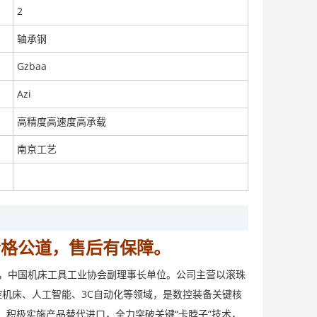
2
轴承钢
Gzbaa
直线导轨手动钳制器 精密铸铁 厂家直销耐用
面议
Azi
高精度高速度高承载
南京工艺
注塑机滚珠丝杠全电国产现货
面议
价格公道，售后有保障。
业，中国机床工具工业协会副理事长单位。公司主营以滚珠
机床、人工智能、3C自动化等领域，是数控装备关键核
GGB55BA1P12X200-4南工艺配件
，积极实施产品替代进口，全力突破关键“卡脖子”技术，