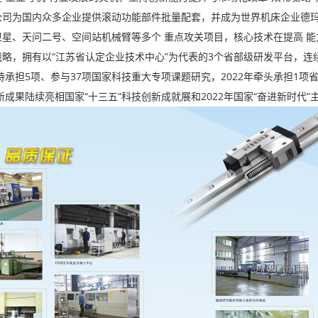
公司为国内众多企业提供滚动功能部件批量配套，并成为世界机床企业德
星、天问二号、空间站机械臂等多个 重点攻关项目，核心技术在提高 能
略，拥有以“江苏省认定企业技术中心”为代表的3个省部级研发平台，连
主持承担5项、参与37项国家科技重大专项课题研究，2022年牵头承担1
新成果陆续亮相国家“十三五”科技创新成就展和2022年国家“奋进新时代