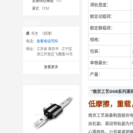
定做线性模组 （1）
滑轨宽度：
其它 （15）
额定动载荷：
联系信息
额定静载荷：
虞
先生 （经理）
规格：
电话：
查看电话号码
地址：
江苏省 南京市 江宁区
包装：
滨江开发区飞鹰路79号
单根最长：
查看更多
产量：
最新上架
“南京工艺GGB系列滚
低摩擦，重载
南京工艺装备制造股份有
丝杠副、滚动导轨副为
心零部件。公司紧紧把握