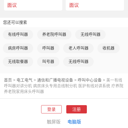
面议
面议
您还可以搜索
有线呼叫器
养老院呼叫器
无线呼叫器
病房呼叫器
呼叫器
老人呼叫器
收机器
无线取餐器
叫号器
无线呼叫器
首页
>
电工电气
>
通信和广播电视设备
>
呼叫中心设备
>
美一有线
呼叫器对讲分机 病房床头专用总线制分机 医护有线对讲系统 疗养院
养老院家用床头呼叫器
登录
注册
触屏版
电脑版