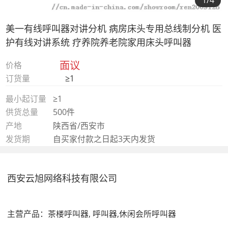
1
/4
美一有线呼叫器对讲分机 病房床头专用总线制分机 医
护有线对讲系统 疗养院养老院家用床头呼叫器
面议
价格
订货量
≥1
最小起订量
≥1
供货总量
500件
产地
陕西省/西安市
发货期
自买家付款之日起3天内发货
西安云旭网络科技有限公司
主营产品：
茶楼呼叫器, 呼叫器,休闲会所呼叫器