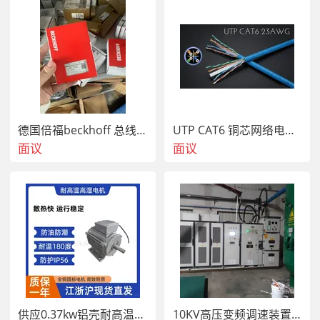
德国倍福beckhoff 总线模块 EL7037
UTP CAT6 铜芯网络电缆 Cat5e（CU）
面议
面议
供应0.37kw铝壳耐高温电机, 烘烤专用高温电机
10KV高压变频调速装置工作原理 变频器控制柜