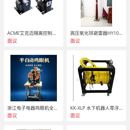
ACME艾克迈隔离控制变压器UL/CSA
高压氧化锌避雷器HY10WZ-216/562
面议
面议
浙江电子电器鸡眼机全自动 发热丝气眼机铆接设备厂家
KK-XLP 水下机器人零浮力线缆盘
面议
面议