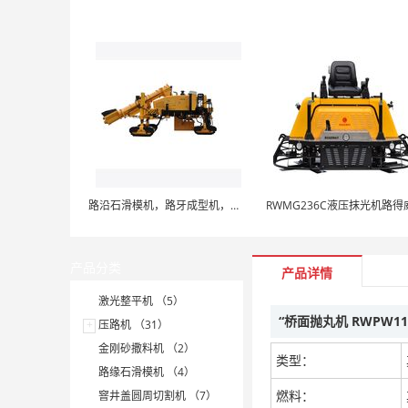
路沿石滑模机，路牙成型机，路沿滑模机
产品分类
产品详情
激光整平机 （5）
“桥面抛丸机 RWPW
+
压路机 （31）
金刚砂撒料机 （2）
类型：
路缘石滑模机 （4）
燃料：
窨井盖圆周切割机 （7）