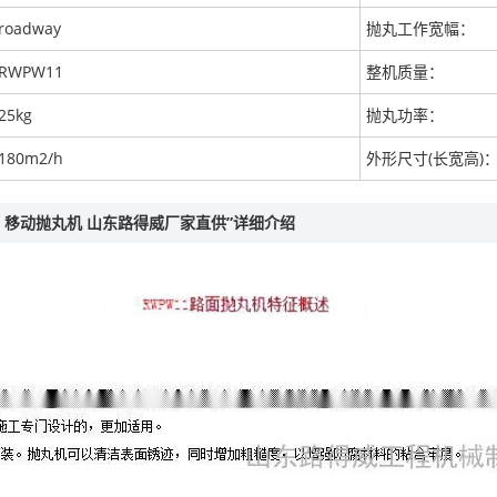
roadway
抛丸工作宽幅：
RWPW11
整机质量：
25kg
抛丸功率：
180m2/h
外形尺寸(长宽高)
11 移动抛丸机 山东路得威厂家直供”详细介绍