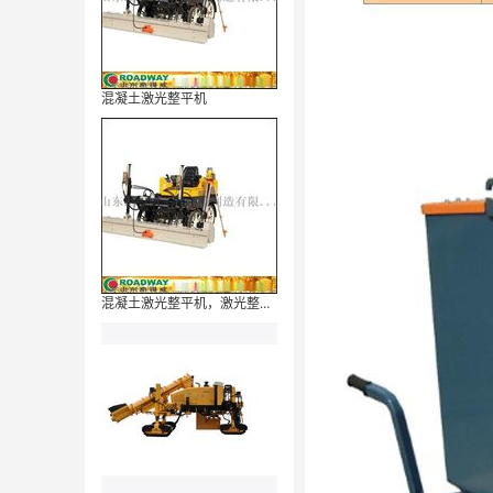
混凝土激光整平机
混凝土激光整平机，激光整平机