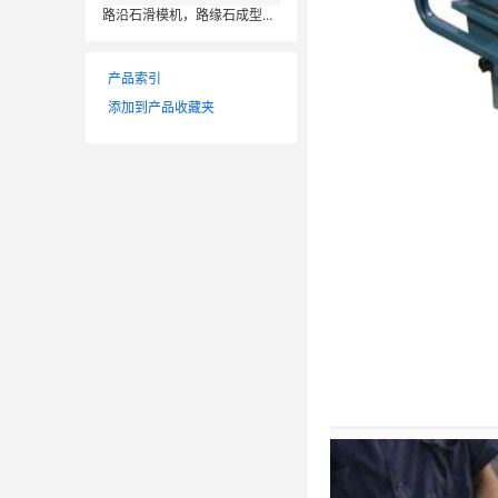
路沿石滑模机，路缘石成型机，路沿滑模机
产品索引
添加到产品收藏夹