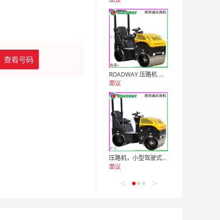
查看号码
ROADWAY 压路机 小型驾驶式手扶式压路机 厂家供应液压光轮振动压路机RWYL24C网络直销
面议
压路机，小型驾驶式手扶式压路机，液压光轮振动压路机
面议
<
>