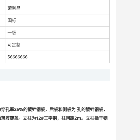
荣利昌
国标
一级
高速公路声屏障批发，隔音墙隔音屏障厂家
面议
可定制
56666666
四川声屏障。成都声屏障。声屏障厂家价格
面议
穿孔率25%的镀锌钢板，后板和侧板为 孔的镀锌钢板，
薄膜覆盖。立柱为12#工字钢，柱间距2m。立柱插于钢