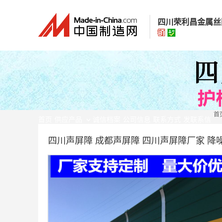
四川荣利昌金属丝
四川荣利昌金属
经营模式：
生产制
所在地区：
四川省
首
认证信息：
身
首页
供应产品
诚信档案
公司信息
联系方式
发联系信
四川声屏障 成都声屏障 四川声屏障厂家 降