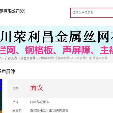
网有限公司
丝网有限公司
高级版
造
 成都市
页
>
产品列表
>
隔音声屏障
> 四川声屏障 成都声屏障 四川声屏障厂家 降噪声屏障
份认证
手机访问展示厅
噪声屏障
面议
价格
产地
四川省/成都市
发货期
自买家付款之日起5天内发货