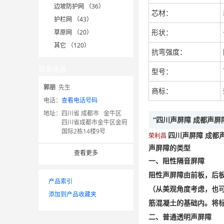
边坡防护网 （36）
芯材：
护栏网 （43）
形状：
草原网 （20）
其它 （120）
抗弯强度：
联系信息
型号：
郭朋
先生
商标：
电话：
查看电话号码
地址：
四川省 成都市 金牛区
“四川声屏障 成都声屏
四川省成都市金牛区金府
国际2栋14楼9号
四川声屏障 成都
荣利昌
声屏障的类型
查看更多
一、阻性隔音屏障
阻性声屏障由前板，后板
产品索引
（从美观角度考虑，也
添加到产品收藏夹
筋混凝土的基础内。将
二、普通透明声屏障