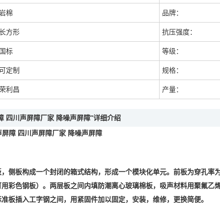
岩棉
品牌：
长方形
抗压强度：
国标
等级：
可定制
规格：
荣利昌
产量：
障 四川声屏障厂家 降噪声屏障”详细介绍
声屏障 四川声屏障厂家 降噪声屏障
，侧板构成一个封闭的箱式结构，形成一个模块化单元。前板为穿孔率为
可用彩色钢板）。两层板之间内填防潮离心
玻璃棉
板，吸声材料用聚氟乙烯
标准板插入工字钢之间，用紧固件加以固定，安装，维修，更换简便。