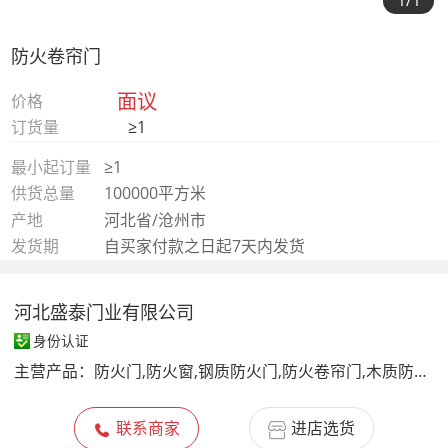
1
/1
防火卷帘门
面议
价格
订货量
≥1
最小起订量
≥1
供货总量
100000平方米
产地
河北省/沧州市
发货期
自买家付款之日起7天内发货
河北盛泰门业有限公司
身份认证
主营产品：
防火门,防火窗,钢质防火门,防火卷帘门,木质防火门,防盗门,管井门,超大防火门,钢质入户门,不锈钢防火门,铝单板,挡烟垂壁
联系商家
进店选货