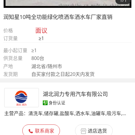
1
/1
润知星10吨全功能绿化喷洒车洒水车厂家直销
面议
价格
订货量
≥1
最小起订量
≥1
供货总量
800台
产地
湖北省/随州市
发货期
自买家付款之日起20天内发货
湖北润力专用汽车有限公司
身份认证
主营产品：
清洗车,储存罐,盐酸车,洒水车,油罐车,吸污车,吸粪车,高空作业车,垃圾车,铝合金罐
联系商家
进店选货