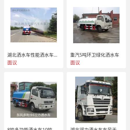
4900×2200×1380,可选装
风机。侧,后防护装置采用
冷弯型钢Q235,侧防护螺
栓连接,后防护焊接,截面宽
50mm,截面高100mm,下
边缘离地高430mm。随底
其它
盘选装驾驶室,罐体颜色可
变化,文字喷涂位置可变
化。ABS系统型号/生产企
湖北洒水车性能洒水车厂家洒水车图片视频喷洒车质量
重汽5吨环卫绿化洒水车
业对应关系:44600XXXX0/
面议
面议
威伯科汽车控制系统(中国)
有限公司;CM4XL-4S/4M/
广州科密汽车电子控制技
术股份有限公司.当整车长
为8670mm对应后悬
2605mm,当整车长为
9020mm时,对应后悬为
2955mm.
【底盘技术
参数】
8吨多功能洒水车10吨环卫洒水车抑尘车
湖北润力洒水车东风天龙25吨 洒水车