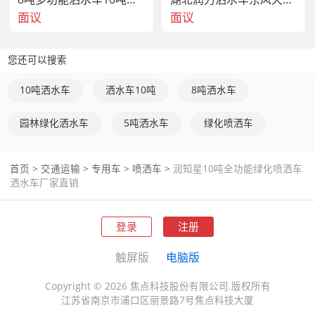
底盘
载货汽车底盘（
面议
面议
底盘型号
BJ1169VKPEK-A2
名称
类）
生产
北汽福田汽车股
商标名称
福田牌
您还可以搜索
企业
限公司
外形尺寸
轮胎
8995,8495×2360×2510,3080
6
10吨洒水车
洒水车10吨
8吨洒水车
(mm)
数
接近角/离
轮胎
9.00R20 
21/10
园林绿化洒水车
5吨洒水车
绿化喷洒车
去角(°)
规格
16PR,10R22.5 1
前轮
钢板弹簧片
8/10+10,9/10+10
距
1930
首页
>
交通运输
>
专用车
>
喷洒车
>
润知星10吨全功能绿化喷洒车
数
(mm)
洒水车厂家直销
后轮
燃料种类
柴油
距
1800
登录
注册
(mm)
GB17691-2005
国
排放标准
触屏版
电脑版
V,GB3847-2005
排量
发动机型号
发动机生产企业
功率(Kw)
Copyright © 2026 焦点科技股份有限公司.版权所有
(ml)
江苏省南京市浦口区丽景路7号焦点科技大厦
北京福田康明斯发动机有