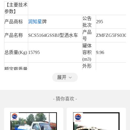
【主要技术
参数】
公告
产品商标
润知星
牌
295
批次
产品
产品名称
SCS5164GSSBJ
型洒水车
ZMFZG5FS030
号
罐体
总质量(Kg)
15795
容积
9.96
(m3)
外形
额定载质量
9490
尺寸
8670,9020×2500
(Kg)
展开
(mm)
货厢
整备质量
6110
尺寸
××
(Kg)
- 猜你喜欢 -
(mm)
准拖
额定载客
挂车
(人)
总质
量(Kg)