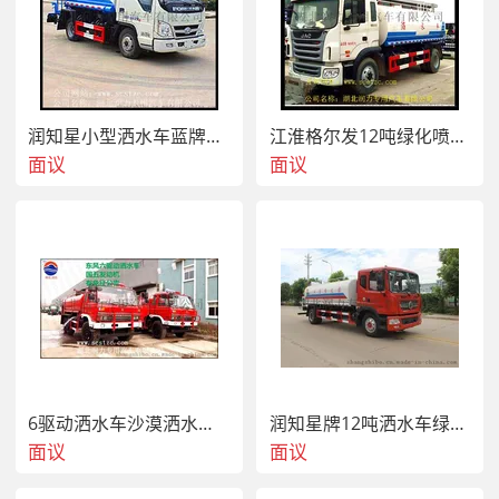
载质
驾驶室准乘
量利
3
人数(人)
用系
数
前悬/
接近角/离
润知星小型洒水车蓝牌洒水车喷洒车个性定制
江淮格尔发12吨绿化喷洒车洒水车雾炮车
21/10
后悬
1365/2605,1365/
去角(°)
面议
面议
(mm)
轴距
轴数
2
5200,4700
(mm)
最高
轴荷(Kg)
5600/10195
车速
95
(Km/h)
该车主要用于路面冲洗,树
木、绿化带冲洗。主要装
置为水罐及泵。运输介质:
水,密度:1000千克/立方米,
6驱动洒水车沙漠洒水车森林消防洒水车
润知星牌12吨洒水车绿化喷洒车雾炮车
罐体有效容积9.96立方米.
面议
面议
罐体外形尺寸(长度×长轴×
短轴)(mm): 