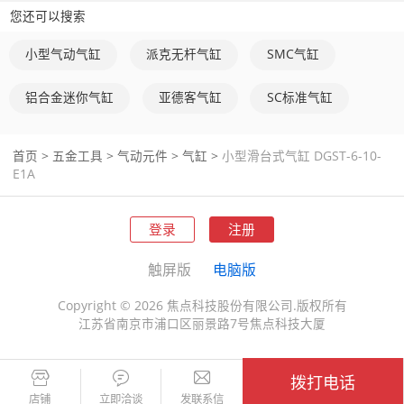
您还可以搜索
工作模式，驱动单元：联接板
小型气动气缸
派克无杆气缸
SMC气缸
铝合金迷你气缸
亚德客气缸
SC标准气缸
缓冲：弹性缓冲，双面，行程不可调节
首页
>
五金工具
>
气动元件
>
气缸
>
小型滑台式气缸 DGST-6-10-
E1A
登录
注册
安装位置：可选
触屏版
电脑版
Copyright © 2026 焦点科技股份有限公司.版权所有
江苏省南京市浦口区丽景路7号焦点科技大厦
导轨：循环滚珠轴承导轨
拨打电话
店铺
立即洽谈
发联系信