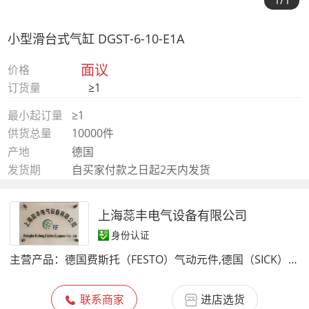
1
/1
小型滑台式气缸 DGST-6-10-E1A
面议
价格
订货量
≥1
最小起订量
≥1
供货总量
10000件
产地
德国
发货期
自买家付款之日起2天内发货
上海蕊丰电气设备有限公司
身份认证
主营产品：
德国费斯托（FESTO）气动元件,德国（SICK）传感器,1、 德国P+F(倍加福)：自控元件:接
联系商家
进店选货