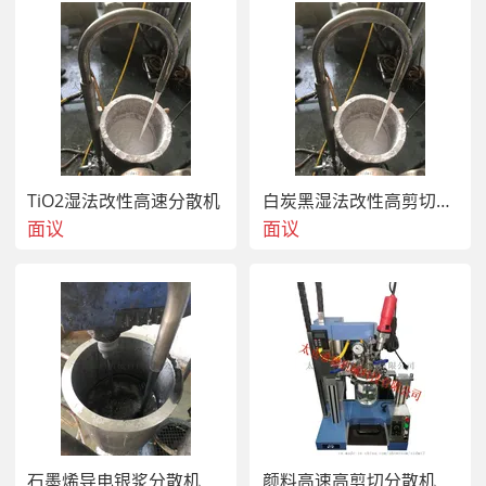
位芳纶突出的性能是其高强度、高模量和出色的耐热性。同
时，它还具有适当的韧性可供纺织加工。标准PPTA芳纶的
重量比拉伸强度是钢丝的6倍，玻纤的3倍，高强尼龙工业丝
的2倍；其拉伸模量是钢丝的3倍，玻纤的2倍，高强尼龙工
业丝的10倍；在200℃下经历100hr，仍能保持原强度的
75%，在160℃下经历500hr，仍能保持原强度的95%。据
此，对位芳纶大多被用作轻质、耐热的纺织结构材料或复合
结构增强材料。对位芳纶性能的缺点是压缩强度和压缩模量
TiO2湿法改性高速分散机
白炭黑湿法改性高剪切分散机
较低、耐潮湿和耐紫外辐射性差、表面与基体复合粘合性
差。
面议
面议
三、
对位芳纶的研究与制备
由于对位芳纶两步法纺丝过程复杂，生产成本较高。由于  
有腐蚀性，对设备的要求很高，且残存的浓  会使纤维在纺
丝过程中导致聚合物的降解，这就限制了纤维的强度和模
量。为缩短流程、简化工艺，因此，人们探索出由聚合物原
液直接纺丝制纤维的新工艺。
石墨烯导电银浆分散机
颜料高速高剪切分散机