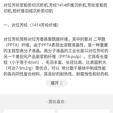
对位芳纶浆粕剪切沉析机
,芳纶1414纤维沉析机,芳纶浆粕剪
切机,短纤维羽绒沉析剪切机
一、
对位芳纶（1414芳纶纤维）
对位芳纶简称对位芳香族聚酰胺纤维，其中的聚对 二甲酰    
（PPTA）纤维，由于PPTA表现出溶致液晶性，是一种重要
的主链型高分子液晶。高分子液晶的工业化是以对位芳纶的
另一个差别化产品是浆粕纤维（PPTA-pulp）。它具有长度
短（小于等于4mm）、毛羽丰富、长径比高、比表面积大
（可达7-9m2/g）等优点，可以  地分散于基体中制成性能  
的各向同性复合材料，其良好的耐热性、耐腐蚀性和好的机
械性能，在摩擦密封复合材料(代替石棉)中得到了  的应用。
展开
某些国家浆粕的应用高达芳纶用量的96％。
二、
对位芳纶的性能特点
- 猜你喜欢 -