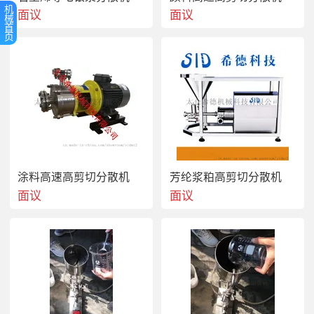
机
面议
面议
械
首
  某家公司制备的羽绒状短纤维用的直接成纤的工艺方法，
页
由于分子链的刚性，有溶致液晶性，在溶液中剪切力的作用
下急易形成各向异形态织构。太仓希德高剪切芳纶纤维沉析
机具有高强力的剪切力，将高模量液晶态的原液与溶剂迅速
进入腔体内混合分散剪切，并调节转速至工作转速，同时打
开两处计量泵，开始进行纤维化反应，后经硬化的纤维经过
分散盘时被细化至浆粕要求的尺寸大小得到高性能的芳纶纤
维浆粕。设备上比目前常用的齿轮泵进行挤出拉伸、成丝、
再从  的凝固液中凝固成形要好很多，无论是从效率还是高
模量的对比都是比较有优势的。
涂料高速高剪切分散机
芳纶浆粕高剪切分散机
面议
面议
四、
未来芳纶纤维研究重点集中与以下方面
（1）沉析纤维在高速剪切凝固浴中形成，因此稳定剪切速
率是制备尺寸和性能稳定良好沉析纤维的主要因素，故可对
产生高速剪切的设备进行优化设计； 