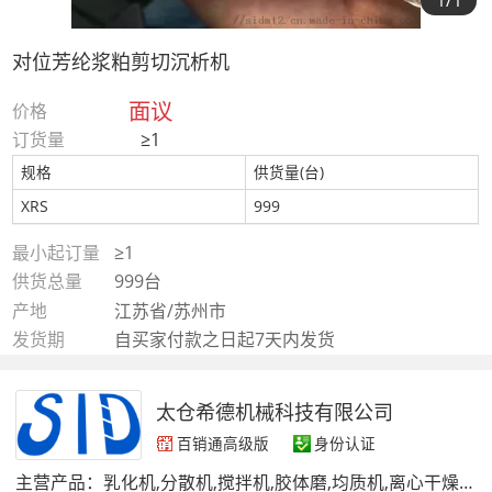
1
/1
对位芳纶浆粕剪切沉析机
面议
价格
订货量
≥1
规格
供货量(台)
XRS
999
最小起订量
≥1
供货总量
999台
产地
江苏省/苏州市
发货期
自买家付款之日起7天内发货
太仓希德机械科技有限公司
百销通高级版
身份认证
主营产品：
乳化机,分散机,搅拌机,胶体磨,均质机,离心干燥机,工业冷水机,破碎机