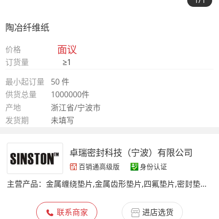
1
/1
陶冶纤维纸
面议
价格
订货量
≥1
最小起订量
50 件
供货总量
1000000件
产地
浙江省/宁波市
发货期
未填写
卓瑞密封科技（宁波）有限公司
百销通高级版
身份认证
主营产品：
金属缠绕垫片,金属齿形垫片,四氟垫片,密封垫片,橡胶垫片,金属缠绕垫,聚四氟乙烯垫片,不锈钢齿形垫片,金属垫片,云母填充带,无石棉垫片,钛缠绕垫
联系商家
进店选货