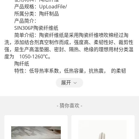
　　产品规格：UpLoadFile/

　　所属分类：陶纤制品

　　产品简介：

　　SIN306P陶瓷纤维纸

　　简单介绍：陶瓷纤维纸是采用陶瓷纤维喷吹棉经过淘
洗，添加结合剂真空制作而成，强度高、柔韧性好、裁剪性
强，是生产高温垫圈、密封、隔热、绝缘的理想用材分类温
度为　1050-1260℃。

　　陶纤纸

　　特性：低导热率系数，低热容量，抗热震，  的柔韧
性，抗撕裂，不含石棉，抗腐蚀，不与铝液作用，  的电绝
展开
缘和隔音性能，  的机械加工性能，质地坚韧，耐压强度
高。

　　应用范围：工业绝缘，密封，防护材料，电热装置绝
- 猜你喜欢 -
缘，隔热材料，仪器设备，电热元件的绝缘和隔热材，汽车
行业隔热材料。