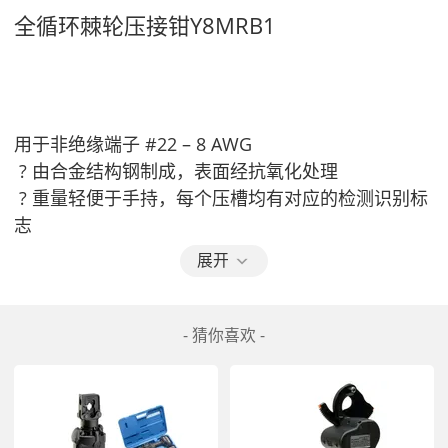
全循环棘轮压接钳Y8MRB1
用于非绝缘端子 #22 – 8 AWG
 ? 由合金结构钢制成，表面经抗氧化处理
 ? 重量轻便于手持，每个压槽均有对应的检测识别标
志
 ? 全封闭保护的全循环棘轮系统不允许中途撤回操
展开
作，
 只能全循环完成压接后方能复位。
 ? 可使用检测销检测每个压槽 (单独购买)  
- 猜你喜欢 -