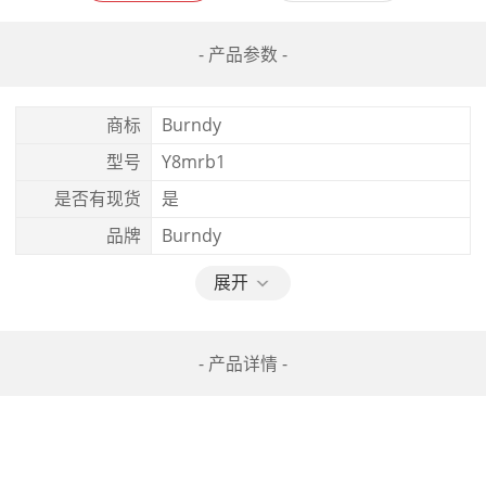
- 产品参数 -
商标
Burndy
型号
Y8mrb1
是否有现货
是
品牌
Burndy
展开
- 产品详情 -