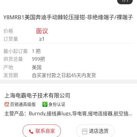
1
/1
Y8MRB1美国奔迪手动棘轮压接钳-非绝缘端子/祼端子
面议
价格
订货量
≥1
最小起订量
1 把
供货总量
999把
产地
美国
发货期
自买家付款之日起45天内发货
上海电霸电子技术有限公司
百销通高级版
身份认证
主营产品：
Burndy,接线鼻lugs,导电膏,接地连接器,航空插头,压接钳,断线钳,penetrox,FFC/FPC连接器,FFC排线,抗氧化膏,接地防雷组件
联系商家
进店选货