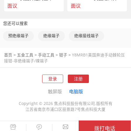
面议
面议
您还可以搜索
预绝缘端子
绝缘端子
绝缘接线端子
首页
>
五金工具
>
手动工具
>
钳子
>
Y8MRB1美国奔迪手动棘轮压
接钳-非绝缘端子/祼端子
登录
注册
触屏版
电脑版
Copyright © 2026 焦点科技股份有限公司.版权所有
江苏省南京市浦口区丽景路7号焦点科技大厦
拨打电话