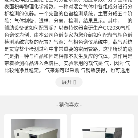
表面积等物理化学常数。一种对混合气体中各组成分进行分
析检测的仪器。一个完整的色谱检测系统，主要分成五个阶
段：气体制备，进样，分离，检测，结果显示。其中，    的
辅助设备该如何配置呢？以泰特仪器自研生产GC2030气相
色谱仪为例，由本公司色谱专家为您介绍如何配备气相色谱
检测系统完整的配置？气源：气相色谱仪系统中，载气系统
是贯穿整个检测过程中非常重要的密闭管路，这里所说的载
气是指一种与样品和固定相都不发生反应的气体，其作用是
带着检测样品进入色谱柱。实验常用的载气是 气，因为 气
比较纯净且稳定。 气来源可以采购 气钢瓶获得，也可选用 
气发生器自行制备， 气发生器制备 气的原理是电解水溶
展开
液，产生 气和氧气，其中氧  入大气， 气进入 /水分离器后
与水分离，经干燥处理即可得到。使用 气发生器可产生高纯
度 气，含量可达99.995%以上。进样：进样是指把气体或液
- 猜你喜欢 -
体样品加到色谱柱上端的过程。通过加热升温使挥发性组分
从样品基体中挥发出来,在气液或气固两相中达到平衡,直接
抽取顶部气体进行色谱柱。常用的进样装备有自动进样器、
顶空进样器、六通阀进样器、手动进样器、.液体进样器、色
谱进样器、气体进样器、固体进样器等。进样器的选择须根