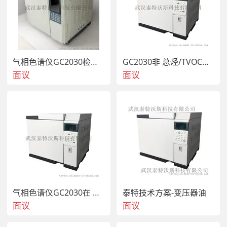
据待检测样品的性质而定。分离：分离是气相色谱仪分析法
中一个核心的步骤，作用是将样品中的各组分分离开来，使
用到的装备是色谱柱。色谱柱分离的原理是固定相与样品中
的各组分的亲和力不同（亲合力大的组分在色谱柱中移动速
度慢，亲合力小的则移动快），而使样品不同的速率，不同
气相色谱仪GC2030检测分析非 总烃试验装置及条件
GC2030非 总烃/TVOC专用气相色谱仪
的顺序流出色谱柱，从而得以分离。色谱柱的柱效决定样品
面议
面议
的分离度，影响色谱柱分离度的因素很多，色谱柱的选择直
接影响检测结果的效果，因此，选择柱效高的色谱柱尤为重
要。检测：检测是气相色谱仪分析法中一个重要步骤，主要
运用到检测器，其作用是把经色谱柱分离的样品组分根据其
特性和含量转化成电信号，经放大后，在记录仪上表现为一
个个的峰，称为色谱峰。色谱峰所包罗的面积值即为对应组
分的含量，故峰面积是定量分析的依据。根据待检测样品的
特性须选择不同的检测器，可分为热导检测器、氢火焰离子
化检测器、电子捕获检测器、火焰光度检测器、质谱检测
器。高灵敏度FID检测器，灵敏度高达3*10-12g/s。结果显
示：色谱工作站即色谱数据处理机，将检测器上形成的信号
气相色谱仪GC2030在 定量分析中减少误差的方法
泰特技术方案-变压器油
（峰形）打印记录成色谱图，并在同一张记录纸上打印出处
面议
面议
理后的结果，如保留时间、被测组分质量分数等，便于检测
结果的分析计算。N2000色谱工作站是目前市场上使用量  