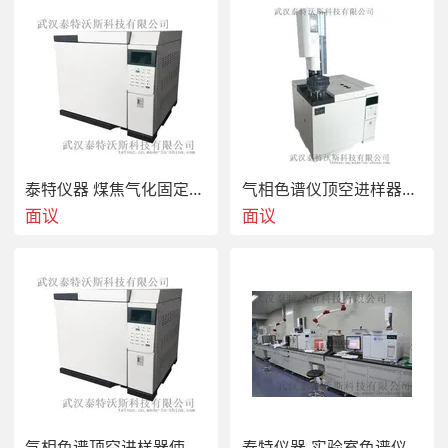
的国产色谱工作站，目前已成为化工厂等客户通用对照色谱
数据处理工具。可自动识别溶剂峰，拖尾峰，锯齿峰，前后
肩峰；可自动跟踪基线，自动划分色谱峰类型；积分灵敏度
1微伏·秒，最小分辨率0.1微伏，最小峰宽0.1秒。本文地
址：w公司电话：027-62436457、58、59传真电话：027-
88773157公司邮箱：tetvoc@：656658729公司地址：湖
北省武汉市江夏区光谷8号工坊1-3-601
泰特仪器 煤焦气化固定床反应装置
气相色谱仪顶空进样器分类
面议
面议
气相色谱顶空进样器使用注意事项及常见故障分析
泰特仪器-实验室色谱仪分类