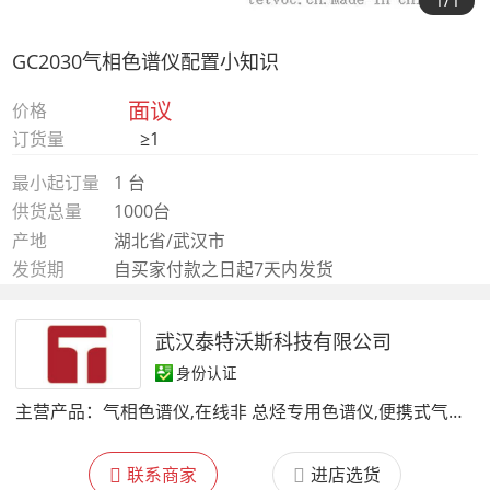
1
/1
GC2030气相色谱仪配置小知识
面议
价格
订货量
≥1
最小起订量
1 台
供货总量
1000台
产地
湖北省/武汉市
发货期
自买家付款之日起7天内发货
武汉泰特沃斯科技有限公司
身份认证
主营产品：
气相色谱仪,在线非 总烃专用色谱仪,便携式气相色谱仪,柱后衍生系统,样品预处理系统
联系商家
进店选货