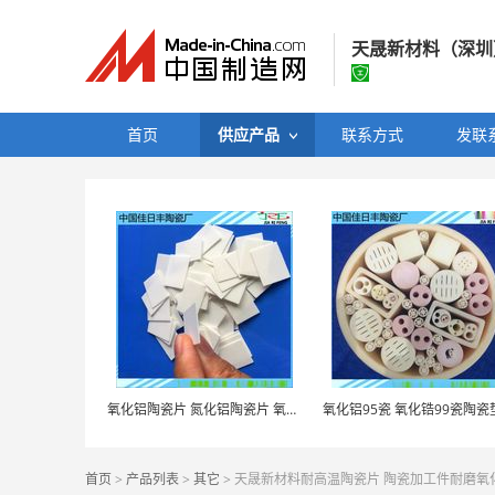
天晟新材料（深圳
天晟新材料（深
首页
供应产品
联系方式
发联
经营模式：
生产制
所在地区：
广东省
认证信息：
工
氧化铝陶瓷片 氮化铝陶瓷片 氧化锆陶瓷 散热陶瓷
首页
>
产品列表
>
其它
> 天晟新材料耐高温陶瓷片 陶瓷加工件耐磨氧