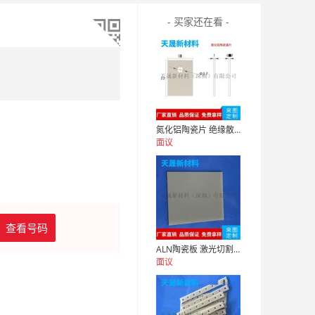
- 买家还在看 -
氮化铝陶瓷片 绝缘散热陶瓷片 高导热垫片
面议
查看号码
ALN陶瓷板 激光切割打孔氮化铝陶瓷片厂家直销
面议