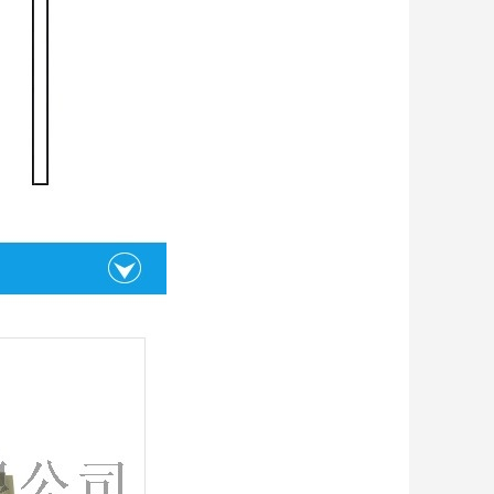
大功率音响散热陶瓷片
面议