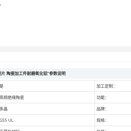
瓷片 陶瓷加工件耐磨氧化铝”参数说明
是
加工定制：
高频绝缘陶瓷
功能：
多晶
品牌：
GSS UL
规格：