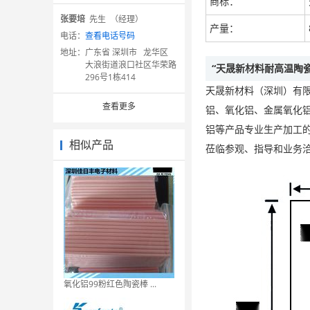
商标：
张要培
先生 （经理）
产量：
电话：
查看电话号码
地址：
广东省 深圳市 龙华区
大浪街道浪口社区华荣路
“天晟新材料耐高温陶
296号1栋414
天晟新材料（深圳）有
查看更多
铝、氧化铝、金属氧化铝
铝等产品专业生产加工
相似产品
莅临参观、指导和业务洽谈
氧化铝99粉红色陶瓷棒 ...