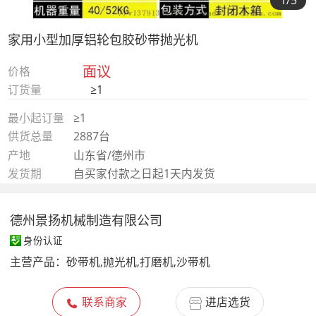
1
/5
家用小型加厚铝轮包胶砂带抛光机
面议
价格
订货量
≥1
最小起订量
≥1
供货总量
2887台
产地
山东省/德州市
发货期
自买家付款之日起1天内发货
德州景扬机械制造有限公司
身份认证
主营产品：
砂带机,抛光机,打磨机,沙带机
联系商家
进店选货