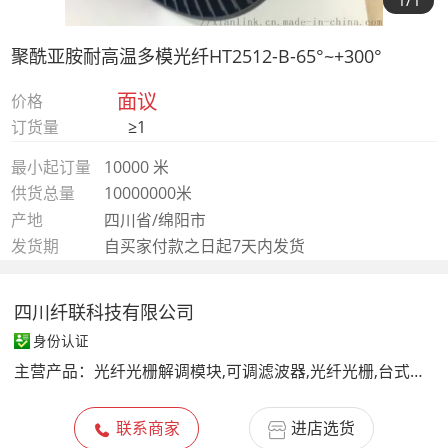
1
/1
聚酰亚胺耐高温多模光纤HT2512-B-65°~+300°
面议
价格
订货量
≥1
最小起订量
10000 米
供货总量
10000000米
产地
四川省/绵阳市
发货期
自买家付款之日起7天内发货
四川纤联科技有限公司
身份认证
主营产品：
光纤光栅解调模块,可调滤波器,光纤光栅,台式光功率计,特种光纤,FP标准具,1625脉冲激光器,气体检测蝶形激光器,掺铒光纤,掺镱光纤,光环形器,WDM波分复用器
联系商家
进店选货