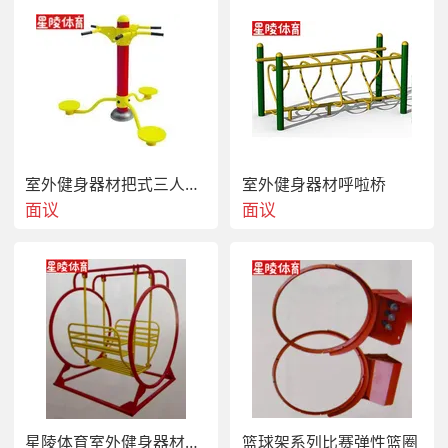
室外健身器材单人腹肌板
1 .由于器材体积，重量较大，采用传统货运物流运输，
物流跟踪信息未接入  物流系统，如需查询物流状态，请
在09:00-17:00联系在线客服。
室外健身器材把式三人健腰器
室外健身器材呼啦桥
面议
面议
2.请收货时一定确认货品的数量、包装是否完好、是否存
在磕碰损坏等异常情况，如有与需要请立即联系在线客
服，由我们协调解决。
3.包邮是指卖家发货到买家所在市/县级物流点，由买家
自行前往物流点提取货物，如需送货上门，请联系客服
根据器材件数补齐有关费用。
星陵体育室外健身器材荡椅
篮球架系列比赛弹性篮圈