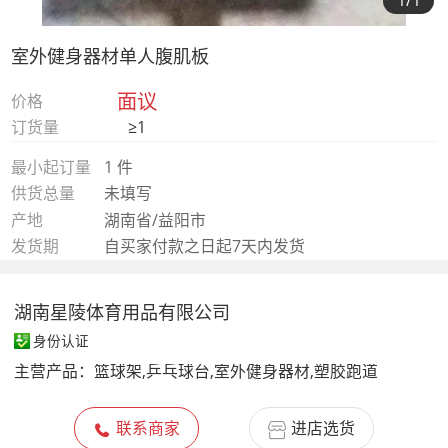
1
/1
室外健身器材单人腹肌板
面议
价格
订货量
≥1
最小起订量
1 件
供货总量
未填写
产地
湖南省/益阳市
发货期
自买家付款之日起7天内发货
湖南星陵体育用品有限公司
身份认证
主营产品：
篮球架,乒乓球台,室外健身器材,塑胶跑道
联系商家
进店选货