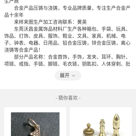
生产商

　　合金产品压铸与浇铸，专业品牌质量，专注生产合金产
品十余年

　　来样来图生产加工咨询联系：黄英

　　东莞沃昌金属饰品材料厂生产各种箱包、手袋、玩具、
饰品、灯饰、皮具、服饰、鞋业、文具、家具、机械、电
子、钟表、电器、日用品、铅合金压铸，锌合金压铸，离心
浇铸等合金产品！

　　部分产品名称：合金首饰，手饰，发夹、耳环、胸针、
项链、戒指、手链、脚链、毛衣链，钥匙扣、人体穿刺、肚
脐扣。服饰，鞋饰，锌合金皮带扣，钩扣，扣具，针扣，日
展开
字扣、方扣，圆圈，D扣，拉链牌、纽扣。情侣钥匙扣、锌
合金钥匙链、钥匙环；车船、航模、建筑物模形，名胜古
迹、旅游景点纪念赠品、工艺礼品、家居装饰品、摆设、挂
- 猜你喜欢 -
饰。锌合金奖牌、纪念币，代币，游戏币，纪念盘，纪念  
以等纪念饰品，纪念牌、黄铜标牌、胸章牌、徽章、书签、
相框、烟灰缸、开瓶器、球叉、球头、钱夹、拆信刀、袖
扣、珐琅标牌、工号牌（含压制铭牌、蚀刻铭牌、丝印铭
牌、 射铭牌、PVC铭牌及表面车花铭牌）等，装饰品、赠
品、  品、奖品、饰品、挂件等……　