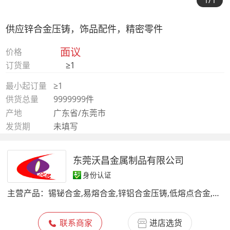
1
/1
供应锌合金压铸，饰品配件，精密零件
面议
价格
订货量
≥1
最小起订量
≥1
供货总量
9999999件
产地
广东省/东莞市
发货期
未填写
东莞沃昌金属制品有限公司
身份认证
主营产品：
锡铋合金,易熔合金,锌铝合金压铸,低熔点合金,低温锌合金,锌棒,锌板,锌阳极棒,铅锡合金,铟锡合金,伍德合金,铅铋合金
联系商家
进店选货