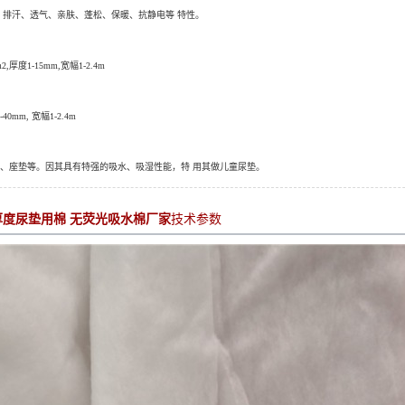
、排汗、透气、亲肤、蓬松、保暖、抗静电等 特性。
m2,
厚度
1-15mm,
宽幅
1-2.4m
2-40mm,
宽幅
1-2.4m
、座垫等。因其具有特强的吸水、吸湿性能，特 用其做儿童尿垫。
厚度尿垫用棉 无荧光吸水棉厂家
技术参数