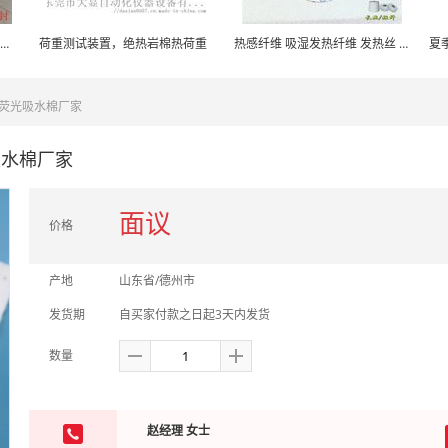
卓瑞密封出品耐高石棉温保温板 耐850度石棉纤维
荷重测试装置，绝热岩棉热荷重
热感纤维 吸湿发热纤维 发热丝 发热纤维填充棉
夏
无荧光吸水棉厂家
吸水棉厂家
面议
价格
产地
山东省/德州市
发货期
自买家付款之日起3天内发货
数量
赵经理 女士