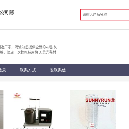
公司
限公司
造
制造厂家，竭诚为您提供全新的灰毡 灰
用棉，酒店一次性拖鞋用棉 无荧光鞋材
 德州市
份认证
手机访问展示厅
信息
联系方式
发联系信