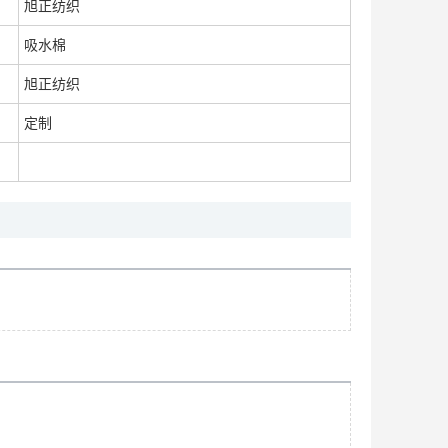
旭正纺织
吸水棉
旭正纺织
环保耐高温阻燃防火棉 动车飞机专用防火手套 阻燃棉
面议
定制
音响用防火棉 隔音棉 吸音棉材料
面议
厂家定制音响用防火棉 耐磨密封垫毡 吸音棉材料
面议