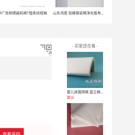
季广告刺绣扁机棉T恤条纹短袖
山东鸿星 铝蜂窝岩棉净化板有哪些优点
- 买家还在看 -
婴儿床围用棉 直立棉 床围栏用阻燃纤维
面议
查看号码