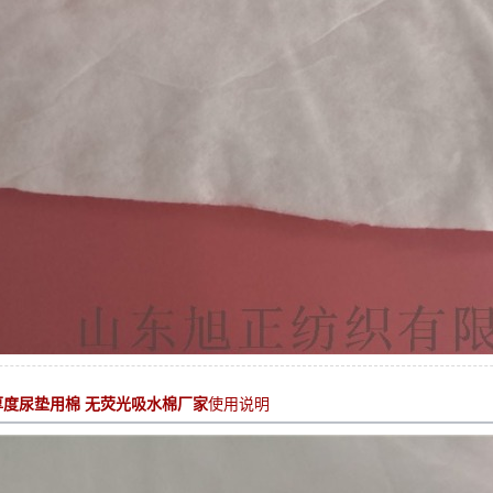
厚度尿垫用棉 无荧光吸水棉厂家
使用说明