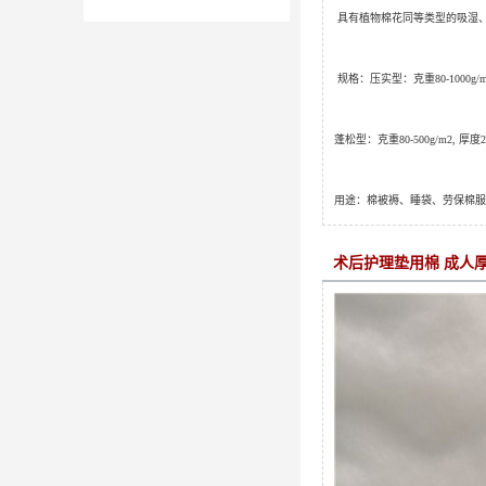
具有植物棉花同等类型的吸湿
规格：压实型：克重
80-1000g/
蓬松型：克重
80-500g/m2,
厚度
用途：棉被褥、睡袋、劳保棉服
术后护理垫用棉 成人