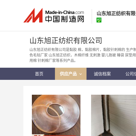
山东旭正纺织有限
山东旭正纺织有
山东旭正纺织有限公司
经营模式：
生产制
山东旭正纺织有限公司是黏胶 棉，黏胶棉片，黏胶针刺棉的 生产
色毛毡厂家 山东旭正纺织，木棉纤维 无刺激 婴儿抱被 睡袋 尿垫
所在地区：
山东省
用棉 针刺棉厂家等系列产品。
认证信息：
身
首页
供应产品
诚信档案
公司