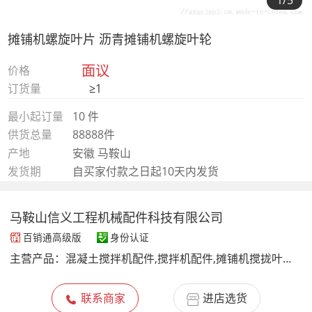
1
/5
摊铺机螺旋叶片 沥青摊铺机螺旋叶轮
面议
价格
订货量
≥1
最小起订量
10 件
供货总量
88888件
产地
安徽 马鞍山
发货期
自买家付款之日起10天内发货
马鞍山信义工程机械配件科技有限公司
百销通高级版
身份认证
主营产品：
混凝土搅拌机配件,搅拌机配件,摊铺机搅拢叶片,稳定土厂拌机叶片,路拌机刀头,沥青搅拌机叶片,制砂机合金抛料头,破碎机板锤
联系商家
进店选货