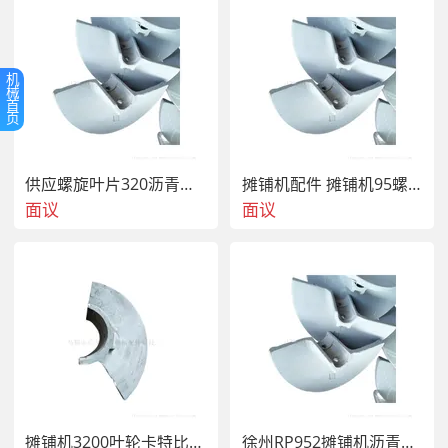
机
械
首
页
供应螺旋叶片320沥青摊铺机SANY摊铺机螺旋叶轮
摊铺机配件 摊铺机95螺旋 叶轮 耐磨易损件
面议
面议
摊铺机3200叶轮卡特比勒沥青叶片
徐州RP952摊铺机沥青螺旋叶片 护套 连接叶片