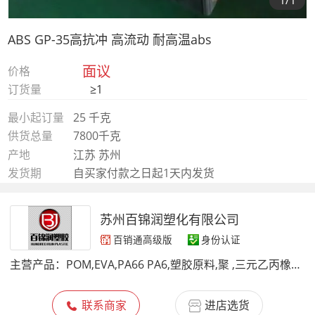
1
/1
ABS GP-35高抗冲 高流动 耐高温abs
面议
价格
订货量
≥1
最小起订量
25 千克
供货总量
7800千克
产地
江苏 苏州
发货期
自买家付款之日起1天内发货
苏州百锦润塑化有限公司
百销通高级版
身份认证
主营产品：
POM,EVA,PA66 PA6,塑胶原料,聚 ,三元乙丙橡胶,弹性体,TPV,TPU,TPE
联系商家
进店选货