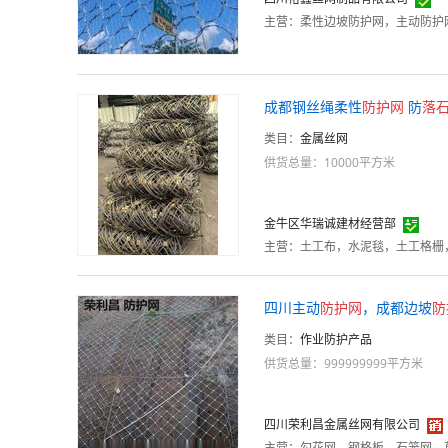
主营：
成都钢丝绳柔性
防护
网
防
落
类目：
金属丝网
供货总量：10000平方米
金牛区华瑞诚建材经营部
主营：
四川主动
防护
网
，成都边坡
防
类目：
作业防护产品
供货总量：999999999平方米
四川荣利昌金属丝网有限公司
主营：