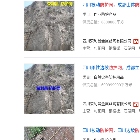
四川被动
防护
网
，成都山体
防
类目：
作业防护产品
供货总量：8888888平方
四川荣利昌金属丝网有限公司
主营：
四川柔性边坡
防护
网
，成都主
类目：
自然灾害防护用品
供货总量：699999999平方米
四川荣利昌金属丝网有限公司
主营：
四川被动
防护
网
，四川边坡
防