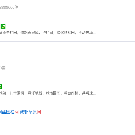
888666件
勾花网，钢格板，石笼网，草原牛栏网，道路声屏障，护栏网，绿化铁丝网，主动被动防护网
网
0套
小区户外公园健身器材，篮球架，儿童滑梯，悬浮地板，球场围网，看台座椅，乒乓球台，400米障碍器材，足球场草坪，儿童运动馆器材，休闲座椅垃圾桶
钢丝围栏
网
成都草原
网