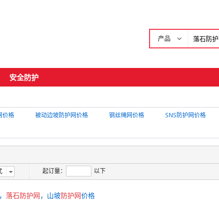
产品
安全防护
网价格
被动边坡防护网价格
钢丝绳网价格
SNS防护网价格
起订量：
以下
式
，
落石
防护
网
，山坡
防护
网
价格