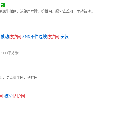
勾花网，钢格板，石笼网，草原牛栏网，道路声屏障，护栏网，绿化铁丝网，主动被动防护网
5型被动
防护
网
SNS柔性边坡
防护
网
安装
9999平方米
网，防风抑尘网，护栏网
网
被动
防护
网