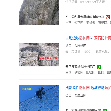
供货总量：699999999平方米
四川荣利昌金属丝网有限公司
主营：
主动边坡
防护
网
￥
落石
防护
类目：
金属丝网
最小起订量：1000
|
供货总量：1
安平县双赫金属丝网厂
主营：
成都柔性
防护
网
边坡被动
防
类目：
金属丝网
四川裕鑫丝网制品有限公司