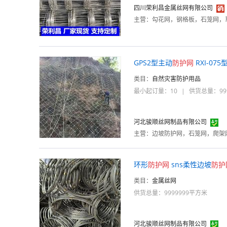
四川荣利昌金属丝网有限公司
主营：
GPS2型主动
防护
网
RXI-07
类目：
自然灾害防护用品
最小起订量：10
|
供货总量：99
河北骏顺丝网制品有限公司
主营：
边坡防护网，石笼网，爬架
环形
防护
网
sns柔性边坡
防护
类目：
金属丝网
供货总量：9999999平方米
河北骏顺丝网制品有限公司