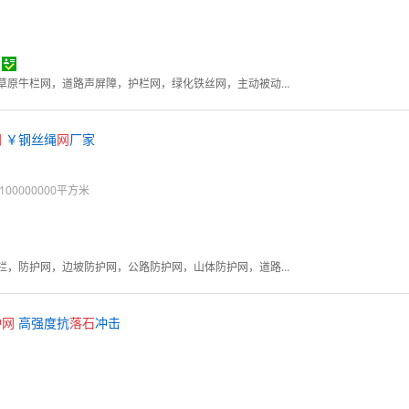
勾花网，钢格板，石笼网，草原牛栏网，道路声屏障，护栏网，绿化铁丝网，主动被动防护网
网
￥钢丝绳
网
厂家
00000000平方米
护栏网，围栏网，围网，围栏，防护网，边坡防护网，公路防护网，山体防护网，道路护栏，隔离栅，铁丝网围栏
护
网
高强度抗
落石
冲击