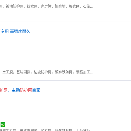
柔性边坡防护网，主动防护网，被动防护网，绞索网，声屏障，隔音墙，格宾网，石笼网，护栏网，缆索护栏，围栏网，钢格栅板
石
专用 高强度耐久
土工布，水泥毯，土工格栅，土工膜，基坑围挡，边坡防护网，镀锌铁丝网，钢筋加工棚，抗裂贴，无纺布，石笼网，排水板
护
网
，主动
防护
网
商家
勾花网，钢格板，石笼网，草原牛栏网，道路声屏障，护栏网，绿化铁丝网，主动被动防护网