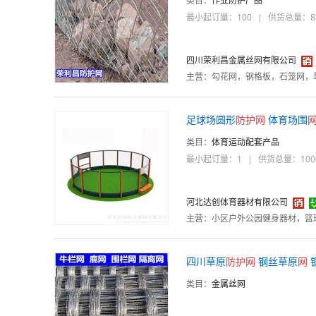
类目：
作业防护产品
最小起订量：100
|
供货总量：88
四川荣利昌金属丝网有限公司
主营：
足球场圆形
防护
网
体育场围
类目：
体育运动配套产品
最小起订量：1
|
供货总量：100
河北达创体育器材有限公司
主营：
四川草原
防护
网
钢丝草原
网
类目：
金属丝网