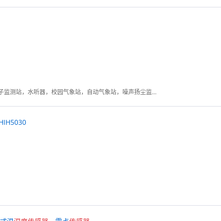
管道泄漏监测系统，负氧离子监测站，水听器，校园气象站，自动气象站，噪声扬尘监测系统，温湿度监控系统，农业气象站
HIH5030