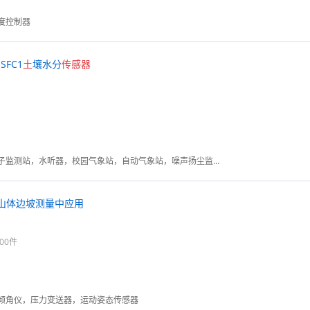
度控制器
SFC1
土
壤水分
传感器
管道泄漏监测系统，负氧离子监测站，水听器，校园气象站，自动气象站，噪声扬尘监测系统，温湿度监控系统，农业气象站
山体边坡测量中应用
00件
倾角仪，压力变送器，运动姿态传感器