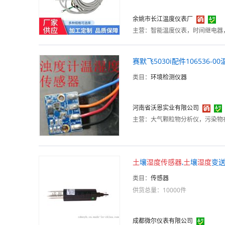
余姚市长江温度仪表厂
主营：
智能温度仪表，时间继电器
赛默飞5030i配件106536-00
类目：
环境检测仪器
河南省沃恩实业有限公司
主营：
大气颗粒物分析仪，污染物
土
壤
湿度
传感器
,
土
壤
湿度
变送
类目：
传感器
供货总量：10000件
成都微尔仪表有限公司