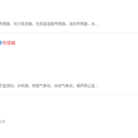
物联压力传感器，无线压力传感器，压力变送器，无线温湿度传感器，油压传感器，水压传感器，液压传感器，液位传感器，静力水准仪，物联温度传感器，灭火器传感器，4G压力传感器
率
传感器
管道泄漏监测系统，负氧离子监测站，水听器，校园气象站，自动气象站，噪声扬尘监测系统，温湿度监控系统，农业气象站
9件