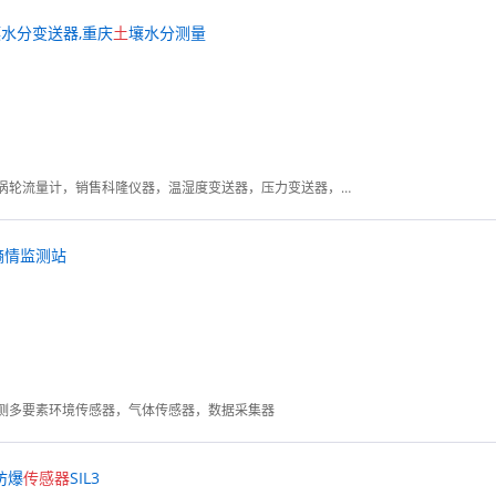
水分变送器,重庆
土
壤水分测量
电磁流量计，涡街流量计，涡轮流量计，销售科隆仪器，温湿度变送器，压力变送器，温度传感器，差压变送器，风压差压变送器，投入式液位变送器，液位计，雷达物位计
墒情监测站
测多要素环境传感器，气体传感器，数据采集器
防爆
传感器
SIL3