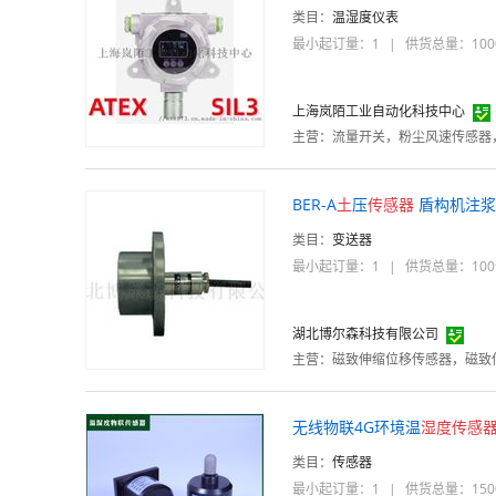
类目：
温湿度仪表
最小起订量：1
|
供货总量：100
上海岚陌工业自动化科技中心
主营：
流量开关，粉尘风速传感器
BER-A
土
压
传感器
盾构机注浆
类目：
变送器
最小起订量：1
|
供货总量：10
湖北博尔森科技有限公司
主营：
无线物联4G环境温
湿度
传感
类目：
传感器
最小起订量：1
|
供货总量：150