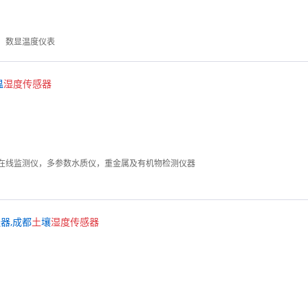
，数显温度仪表
温
湿度
传感器
在线监测仪，多参数水质仪，重金属及有机物检测仪器
器,成都
土
壤
湿度
传感器