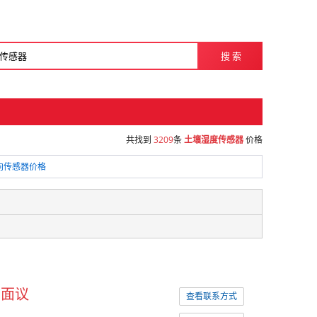
搜 索
共找到
3209
条
土壤湿度传感器
价格
向传感器价格
面议
查看联系方式