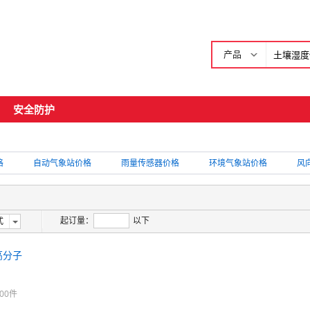
产品
安全防护
格
自动气象站价格
雨量传感器价格
环境气象站价格
风
起订量：
以下
式
+高分子
00件