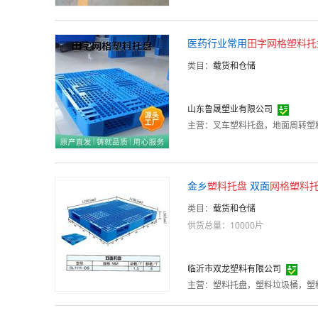
医药行业常用
田字
网格
塑料
托
类目：
载货和仓储
山东鲁晟塑业有限公司
主营：
叉车塑料托盘，地面周转塑
金乡
塑料
托
盘
双面
网格
塑料
类目：
载货和仓储
供货总量：10000片
临沂市双龙塑料有限公司
主营：
塑料托盘，塑料垃圾桶，塑