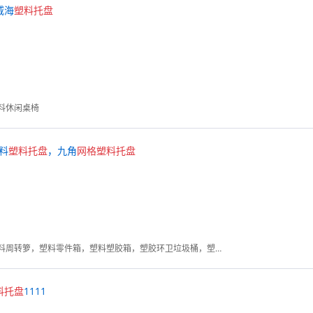
 威海
塑料
托
盘
料休闲桌椅
料
塑料
托
盘
，九角
网格
塑料
托
盘
塑料卡板，乔丰塑胶箱，塑料周转箩，塑料零件箱，塑料塑胶箱，塑胶环卫垃圾桶，塑料防潮板，塑料垫板
料
托
盘
1111