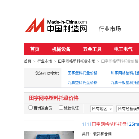
行业市场
首页
机械设备
五金工具
电工电气
首页
行业市场
田字网格塑料托盘市场
田字网格塑料托盘价格
>
>
>
田字塑料托盘价格
川字网格塑料托
您还可以搜索：
九脚塑料托盘价格
九脚平板塑料托
田字网格塑料托盘价格
百销通会员
诚信认证
所有地区
所有经营模
1111
田字
网格
塑料
托
盘
125
类目：
载货和仓储