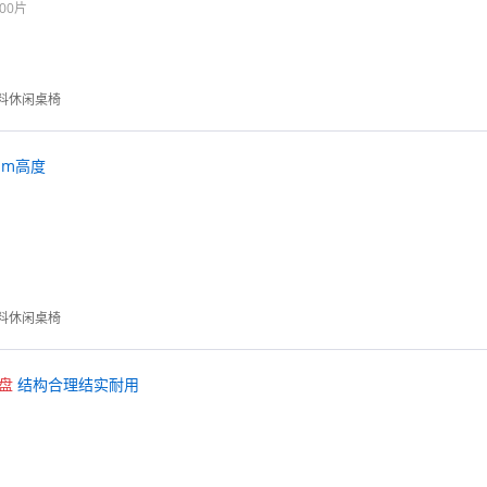
00片
料休闲桌椅
mm高度
料休闲桌椅
盘
结构合理结实耐用