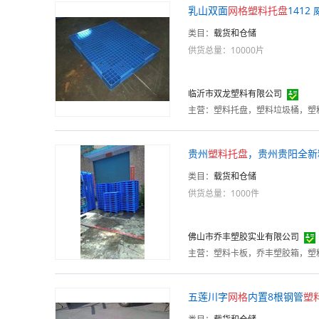
乳山双面
网格
塑料
托
盘
1412
类目：
载货和仓储
供货总量：10000片
临沂市双龙塑料有限公司
主营：
塑料托盘，塑料垃圾桶，塑
贵州
塑料
托
盘
，贵州贵阳全新
类目：
载货和仓储
供货总量：1000件
佛山市乔丰塑胶实业有限公司
主营：
五莲川字
网格
内置8根钢管
塑