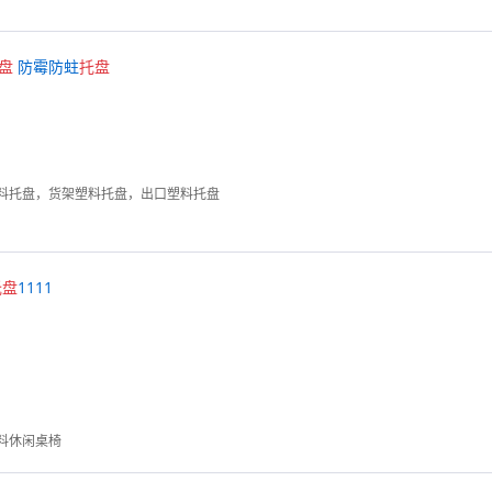
盘
防霉防蛀
托
盘
料托盘，货架塑料托盘，出口塑料托盘
托
盘
1111
料休闲桌椅