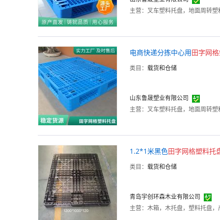
主营：
叉车塑料托盘，地面周转塑
电商快递分拣中心用
田字
网格
类目：
载货和仓储
山东鲁晟塑业有限公司
主营：
叉车塑料托盘，地面周转塑
1.2*1米黑色
田字
网格
塑料
托
类目：
载货和仓储
青岛宇创环森木业有限公司
主营：
木箱，木托盘，塑料托盘，