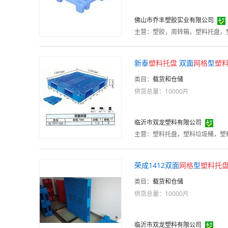
佛山市乔丰塑胶实业有限公司
主营：
塑胶，周转箱，塑料托盘，
新泰
塑料
托
盘
双面
网格
型
塑
类目：
载货和仓储
供货总量：10000片
临沂市双龙塑料有限公司
主营：
塑料托盘，塑料垃圾桶，塑
荣成1412双面
网格
型
塑料
托
类目：
载货和仓储
供货总量：10000片
临沂市双龙塑料有限公司