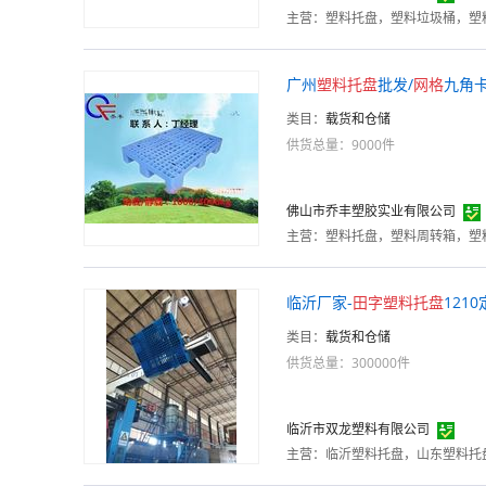
主营：
塑料托盘，塑料垃圾桶，塑
广州
塑料
托
盘
批发/
网格
九角
类目：
载货和仓储
供货总量：9000件
佛山市乔丰塑胶实业有限公司
主营：
临沂厂家-
田字
塑料
托
盘
121
类目：
载货和仓储
供货总量：300000件
临沂市双龙塑料有限公司
主营：