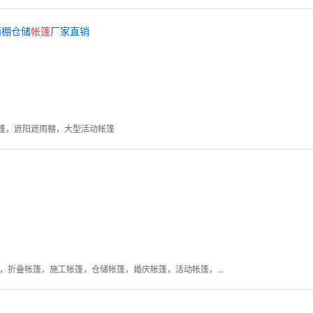
雨棚仓储
帐篷
厂家直销
篷，遮阳遮雨棚，大型活动帐篷
欧式帐篷， 帐篷，广告帐篷，折叠帐篷，施工帐篷，仓储帐篷，婚庆帐篷，活动帐篷，吊顶帐篷，香港帐篷，澳门帐篷，救灾帐篷·