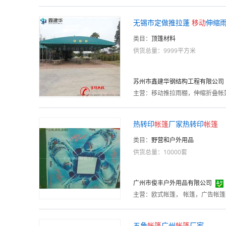
无锡市定做推拉蓬
移动
伸缩
类目：
顶篷材料
供货总量：9999平方米
苏州市鑫建华钢结构工程有限公司
主营：
移动推拉雨棚，伸缩折叠帐
热转印
帐篷
厂家热转印
帐篷
类目：
野营和户外用品
供货总量：10000套
广州市俊丰户外用品有限公司
主营：
五角
帐篷
广州
帐篷
厂家