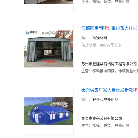
主营：
帐篷，睡袋，户外用具
江都区定制
移动
推拉蓬大排档
类目：
顶篷材料
供货总量：99999平方米
苏州市鑫建华钢结构工程有限公司
主营：
移动推拉雨棚，伸缩折叠帐
秦兴供应厂家大量批发新款
移
类目：
野营和户外用品
秦皇岛秦兴装具有限公司
主营：
帐篷，睡袋，户外用具