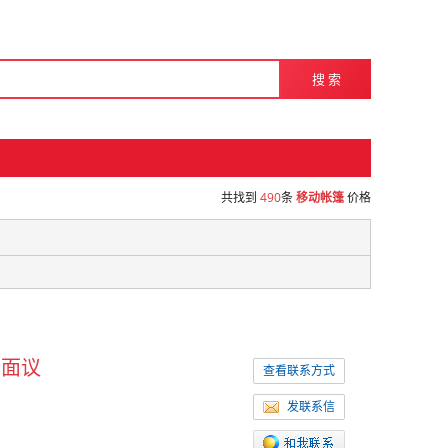
搜 索
共找到
490
条
移动帐篷
价格
面议
查看联系方式
发联系信