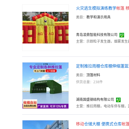
火灾逃生模拟演练教学
帐篷
类目：
教学和演示用具
青岛凌鼎智能科技有限公司
主营：
示踪粒子发生器，烟雾发生
定制推拉雨棚仓库棚伸缩蓬篮
类目：
顶篷材料
供货总量：238件
湖南国盛钢结构有限公司
主营：
推拉雨棚，电动车停车棚，
移动
仓储大棚 便携式仓库
帐