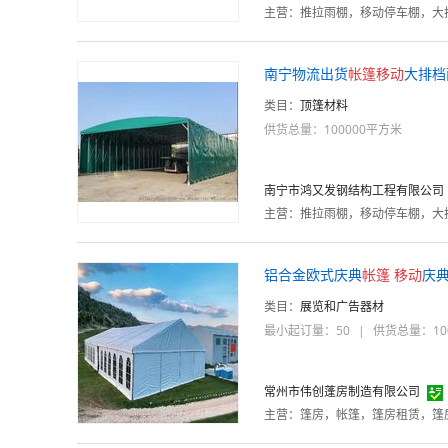
主营：
推拉雨棚，移动停车棚，大
南宁物流出货
帐篷
移动
大排档
类目：
顶篷材料
供货总量：100000平方米
南宁市鸿又发钢结构工程有限公司
主营：
推拉雨棚，移动停车棚，大
铝合金欧式庆典
帐篷
移动
庆
类目：
展览和广告器材
最小起订量：50
|
供货总量：10
常州市伟创蓬房制造有限公司
主营：