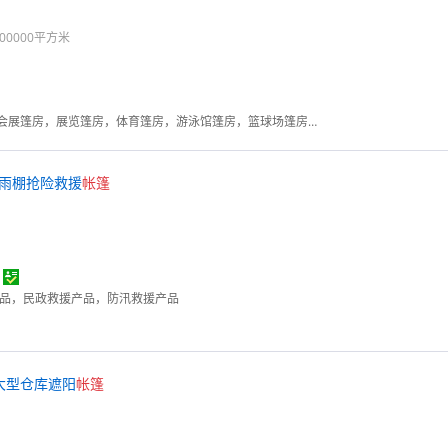
00000平方米
户外活动篷房，安检篷房，会展篷房，展览篷房，体育篷房，游泳馆篷房，篮球场篷房，婚庆篷房， 帐篷，仓储篷房，啤酒节篷房，玻璃幕墙
雨棚抢险救援
帐篷
产品，民政救援产品，防汛救援产品
大型仓库遮阳
帐篷