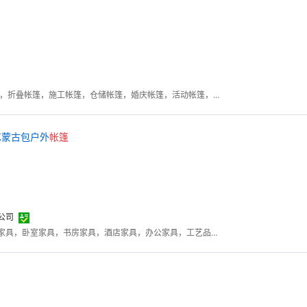
欧式帐篷， 帐篷，广告帐篷，折叠帐篷，施工帐篷，仓储帐篷，婚庆帐篷，活动帐篷，吊顶帐篷，香港帐篷，澳门帐篷，救灾帐篷·
铁艺蒙古包户外
帐篷
公司
客厅家具，餐厅家具，商务家具，卧室家具，书房家具，酒店家具，办公家具，工艺品摆件