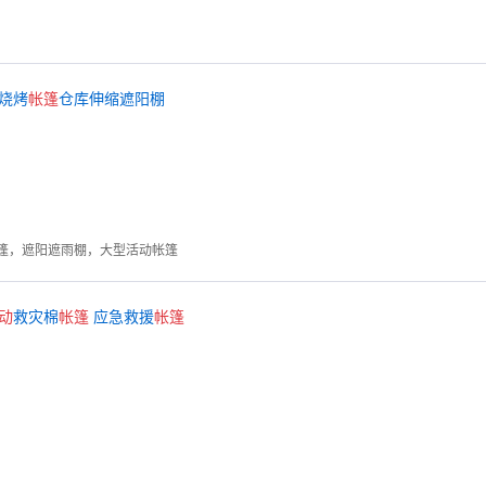
烧烤
帐篷
仓库伸缩遮阳棚
篷，遮阳遮雨棚，大型活动帐篷
动
救灾棉
帐篷
应急救援
帐篷