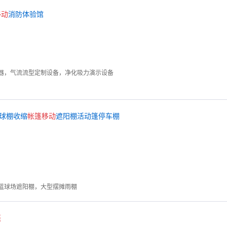
移动
消防体验馆
器，气流流型定制设备，净化吸力演示设备
球棚收缩
帐篷
移动
遮阳棚活动篷停车棚
蓝球场遮阳棚，大型摆摊雨棚
篷