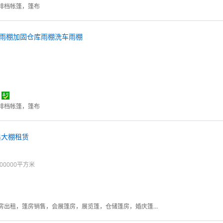
排档帐篷，篷布
雨棚加固仓库雨棚洗车雨棚
排档帐篷，篷布
典大棚租赁
00000平方米
篷房，帐篷，篷房租赁，篷房出租，篷房销售，会展篷房，展览篷，仓储篷房，婚庆篷房， 帐篷，体育篷房，尖顶篷房