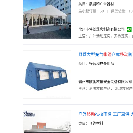
类目：
展览和广告器材
最小起订量：50
|
供货总量：10
常州市伟创蓬房制造有限公司
主营：
野营大型充气
帐篷
仓库
移动
防
类目：
野营和户外用品
霸州市欧驰救援安全设备有限公司
主营：
消防救援产品， 水域救援
户外
移动
推拉雨棚 工厂直供 
类目：
顶篷材料