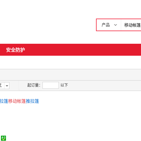
产品
安全防护
起订量：
以下
式
拉篷
移动
帐篷
推拉篷