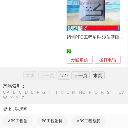
销售PPO工程塑料 沙伯基础 PPO 9406P
发联系信
拨打电话
首页
上一页
下一页
末页
产品索引：
0-A
B
C
D
E
F
G
HI
J
K
L
M
NO
P
Q
R
S
T
UV
W
X
Y
Z
您还可以搜索
ABS工程塑
PC工程塑料
ABS工程塑胶