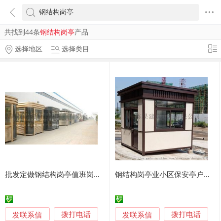
共找到44条
钢结构岗亭
产品
选择地区
选择类目
批发定做钢结构岗亭值班岗亭小区门卫岗亭成品岗亭移动岗亭可定做
钢结构岗亭业小区保安亭户外不锈钢岗亭治安岗亭
发联系信
发联系信
拨打电话
拨打电话