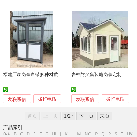
福建厂家岗亭直销多种材质可选
岩棉防火集装箱岗亭定制
发联系信
发联系信
拨打电话
拨打电话
首页
上一页
下一页
末页
产品索引：
0-A
B
C
D
E
F
G
HI
J
K
L
M
NO
P
Q
R
S
T
UV