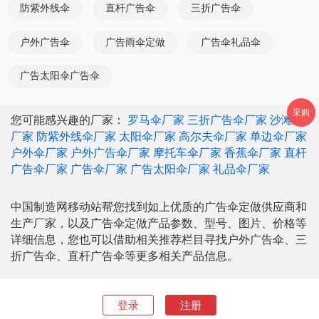
防紫外线伞
直杆广告伞
三折广告伞
户外广告伞
广告雨伞定做
广告伞礼品伞
广告太阳伞广告伞
采购
您可能感兴趣的厂家：
罗马伞厂家
三折广告伞厂家
沙滩伞
厂家
防紫外线伞厂家
太阳伞厂家
高尔夫伞厂家
单边伞厂家
户外伞厂家
户外广告伞厂家
摩托车伞厂家
香蕉伞厂家
直杆
广告伞厂家
广告伞厂家
广告太阳伞厂家
礼品伞厂家
中国制造网移动站帮您找到如上优质的广告伞定做供应商和
生产厂家，以及广告伞定做产品参数、型号、图片、价格等
详细信息，您也可以借助相关推荐栏目寻找户外广告伞、三
折广告伞、直杆广告伞等更多相关产品信息。
登录
注册