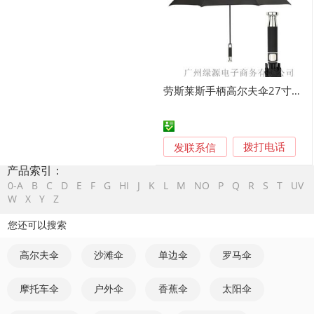
劳斯莱斯手柄高尔夫伞27寸雨伞广告伞定做
发联系信
拨打电话
产品索引：
0-A
B
C
D
E
F
G
HI
J
K
L
M
NO
P
Q
R
S
T
UV
W
X
Y
Z
您还可以搜索
高尔夫伞
沙滩伞
单边伞
罗马伞
摩托车伞
户外伞
香蕉伞
太阳伞