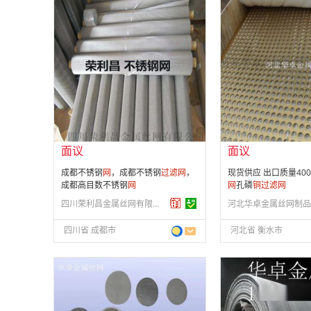
面议
面议
会员注册：
第 9 年
会员注册：
第 10 年
经营模式：
生产制造
经营模式：
生产制造
成立日期：
2012-11-08
成立日期：
2014-11-
供应产品：
582 条
供应产品：
199 条
面议
面议
成都不锈钢
网
，成都不锈钢
过滤
网
，
现货供应 出口质量400目
成都高目数不锈钢
网
网
孔磷
铜
过滤
网
四川荣利昌金属丝网有限公司
四川省 成都市
河北省 衡水市
面议
面议