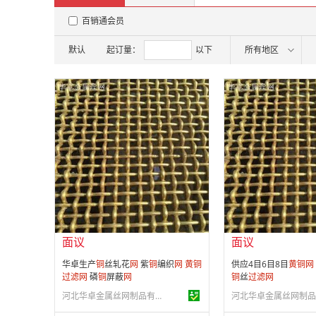
百销通会员
默认
起订量：
以下
所有地区
面议
面议
会员注册：
第 10 年
会员注册：
第 10 年
经营模式：
生产制造
经营模式：
生产制造
成立日期：
2014-11-24
成立日期：
2014-11-
供应产品：
199 条
供应产品：
199 条
面议
面议
华卓生产
铜
丝轧花
网
紫
铜
编织
网
黄铜
供应4目6目8目
黄铜
网
过滤网
磷
铜
屏蔽
网
铜
丝
过滤
网
河北华卓金属丝网制品有限公司