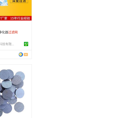
条
净化器
过滤
网
深圳市鑫晟净化科技有限公司
 年
制造
3-03-31