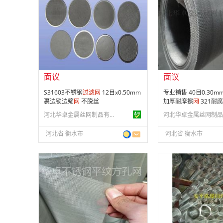
会员注册：
第 10 年
会员注册：
第 10 年
经营模式：
生产制造
经营模式：
生产制造
成立日期：
2014-11-24
成立日期：
2014-11-
供应产品：
199 条
供应产品：
199 条
面议
面议
S31603不锈钢
过滤
网
12目x0.50mm
专业销售 40目0.30
裹边锁边筛
网
不脱丝
加厚耐摩擦
网
321耐
河北华卓金属丝网制品有限公司
河北省 衡水市
河北省 衡水市
面议
面议
会员注册：
第 10 年
会员注册：
第 13 年
经营模式：
生产制造
经营模式：
生产制造
成立日期：
2014-11-24
成立日期：
2014-03-