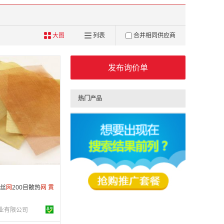
大图
列表
合并相同供应商
发布询价单
热门产品
 年
制造
3-03-13
条
丝
网
200目散热
网
黄
业有限公司