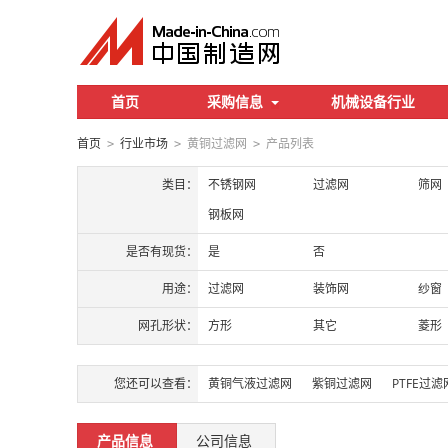
首页
采购信息
机械设备行业
首页
行业市场
黄铜过滤网
产品列表
>
>
>
类目：
不锈钢网
过滤网
筛网
钢板网
是否有现货：
是
否
用途：
过滤网
装饰网
纱窗
网孔形状：
方形
其它
菱形
您还可以查看：
黄铜气液过滤网
紫铜过滤网
PTFE过滤
产品信息
公司信息