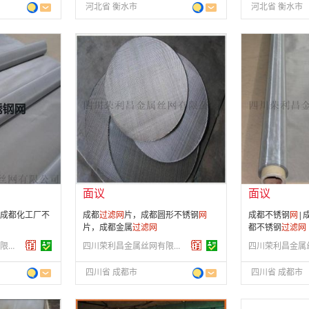
河北省 衡水市
河北省 衡水市
面议
面议
会员注册：
第 9 年
会员注册：
第 9
经营模式：
生产制造
经营模式：
生产
08
成立日期：
2012-11-08
成立日期：
201
供应产品：
582 条
供应产品：
582
面议
面议
成都化工厂不
成都
过滤
网
片，成都圆形不锈钢
网
成都不锈钢
网
|
片，成都金属
过滤
网
都不锈钢
过滤
网
四川荣利昌金属丝网有限公司
四川荣利昌金属丝网有限公司
四川省 成都市
四川省 成都市