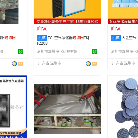
供应产品：
16 条
供应产品：
16 
面议
面议
锈钢
过滤
网
机械
TCL空气净化器
过滤
网
TKJ-
机械
大金空气
F220B
安平县浩璟金属丝网制造有限公司
深圳市鑫晟净化科技有限公司
广东省 深圳市
广东省 深圳市
面议
面议
会员注册：
第 3 年
会员注册：
第 4
经营模式：
生产制造
经营模式：
生产
04
成立日期：
2007-04-16
成立日期：
202
供应产品：
50 条
供应产品：
2 条