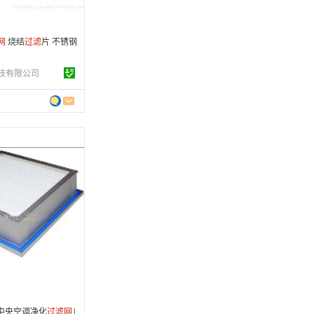
网
烧结
过滤
片 不锈钢
技有限公司
 年
制造
7-12-28
 条
中央空调净化
过滤
网
|