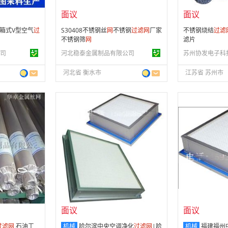
面议
面议
箱式V型空气
过
S30408不锈钢丝
网
不锈钢
过滤
网
厂家
不锈钢烧结
过滤
不锈钢筛
网
滤片
司
河北稳泰金属制品有限公司
苏州协发电子科
河北省 衡水市
江苏省 苏州市
面议
面议
会员注册：
第 9 年
会员注册：
第 9
经营模式：
生产制造
经营模式：
生产
24
成立日期：
2017-12-28
成立日期：
201
供应产品：
151 条
供应产品：
151
面议
面议
过滤
网
石油工
机械
哈尔滨中央空调净化
过滤
网
|哈
机械
福建福州