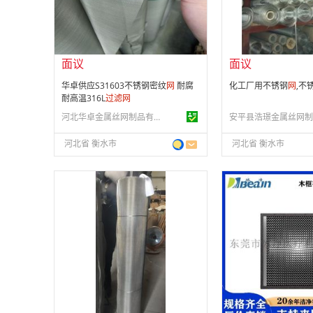
供应产品：
199 条
供应产品：
65 条
面议
面议
华卓供应S31603不锈钢密纹
网
耐腐
化工厂用不锈钢
网
,不
耐高温316L
过滤
网
河北华卓金属丝网制品有限公司
河北省 衡水市
河北省 衡水市
面议
面议
会员注册：
第 3 年
会员注册：
第 5 年
经营模式：
生产制造
经营模式：
生产制造
成立日期：
2007-04-16
成立日期：
2018-12-
供应产品：
50 条
供应产品：
50 条