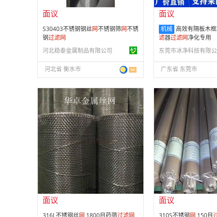
面议
面议
S30403不锈钢钢丝
网
不锈钢筛
网
不锈
机械
高效有隔板木框
钢
过滤
网
滤
器
过滤
网
净化专用
河北稳泰金属制品有限公司
东莞市冰净科技有限公
河北省 衡水市
广东省 东莞市
面议
面议
会员注册：
第 10 年
会员注册：
第 10 年
经营模式：
生产制造
经营模式：
生产制造
成立日期：
2014-11-24
成立日期：
2014-11-
供应产品：
199 条
供应产品：
199 条
面议
面议
316L不锈钢丝
网
1800目药筛
过滤
网
310S不锈钢
网
150目