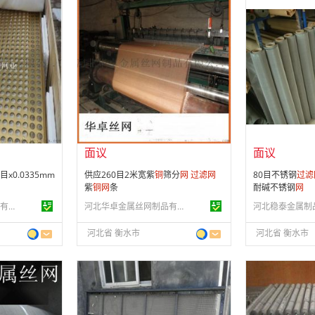
面议
面议
会员注册：
第 10 年
会员注册：
第 3
经营模式：
生产制造
经营模式：
生产
24
成立日期：
2014-11-24
成立日期：
200
供应产品：
199 条
供应产品：
50 
面议
面议
x0.0335mm
供应260目2米宽紫
铜
筛分
网
过滤
网
80目不锈钢
过滤
紫
铜
网
条
耐碱不锈钢
网
河北华卓金属丝网制品有限公司
河北华卓金属丝网制品有限公司
河北稳泰金属制
河北省 衡水市
河北省 衡水市
面议
面议