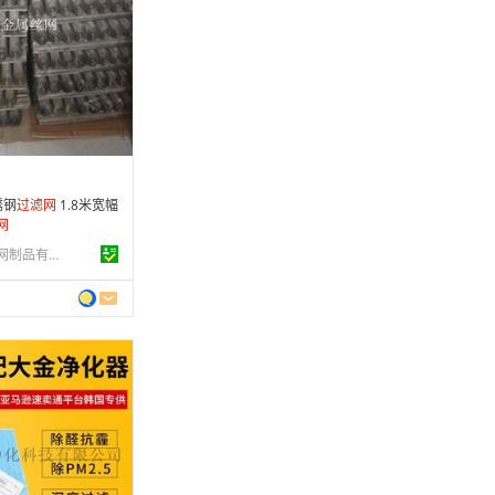
0 年
制造
4-11-24
 条
锈钢
过滤
网
1.8米宽幅
网
河北华卓金属丝网制品有限公司
0 年
制造
7-08-03