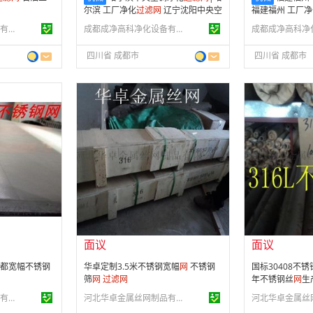
尔滨 工厂净化
过滤
网
辽宁沈阳中央空
福建福州 工厂净
调净化
过滤
网
|辽宁沈阳 工厂净化
过
央空调净化
过滤
河北华卓金属丝网制品有限公司
成都成净高科净化设备有限公司
滤
网
净化
过滤
网
四川省 成都市
四川省 成都市
面议
面议
会员注册：
第 10 年
会员注册：
第 1
经营模式：
生产制造
经营模式：
生产
26
成立日期：
2014-11-24
成立日期：
201
供应产品：
199 条
供应产品：
199
面议
面议
都宽幅不锈钢
华卓定制3.5米不锈钢宽幅
网
不锈钢
国标30408不锈
筛
网
过滤
网
年不锈钢丝
网
生
四川朝巨金属丝网制造有限公司
河北华卓金属丝网制品有限公司