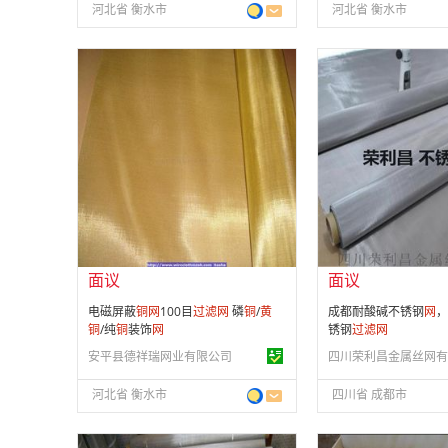
河北省 衡水市
河北省 衡水市
面议
面议
会员注册：
第 2 年
会员注册：
第 9 年
经营模式：
生产制造
经营模式：
生产制造
成立日期：
2003-03-13
成立日期：
2012-11-
供应产品：
40 条
供应产品：
582 条
面议
面议
电磁屏蔽
铜
网
100目
过滤
网
磷
铜
/
黄
成都耐酸碱不锈钢
网
，
铜
/纯
铜
装饰
网
锈钢
过滤
网
安平县德祥瑞网业有限公司
河北省 衡水市
四川省 成都市