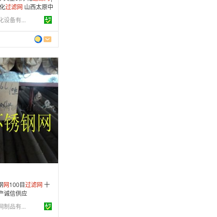
化
过滤
网
山西太原中
网
器|山西太原 工厂
成都成净高科净化设备有限公司
0 年
制造
4-11-24
 条
钢
网
100目
过滤
网
十
产诚信供应
河北华卓金属丝网制品有限公司