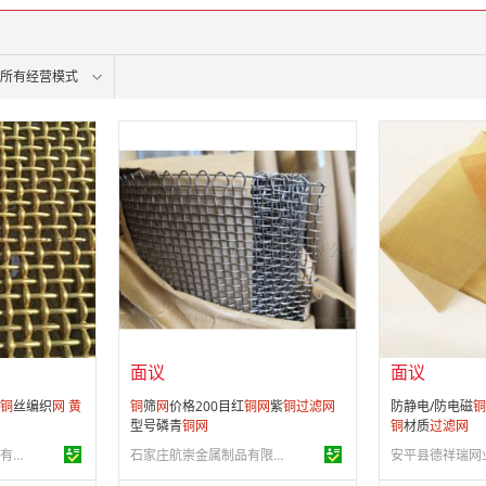
所有经营模式
面议
面议
会员注册：
第 2 年
会员注册：
第 2
经营模式：
生产制造
经营模式：
生产
24
成立日期：
2023-08-08
成立日期：
200
供应产品：
50 条
供应产品：
40 
面议
面议
铜
丝编织
网
黄
铜
筛
网
价格200目红
铜
网
紫
铜
过滤
网
防静电/防电磁
铜
型号磷青
铜
网
铜
材质
过滤
网
河北华卓金属丝网制品有限公司
石家庄航崇金属制品有限公司
安平县德祥瑞网