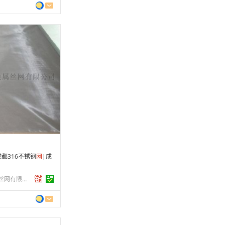
 年
制造
2-11-08
 条
成都316不锈钢
网
|成
四川荣利昌金属丝网有限公司