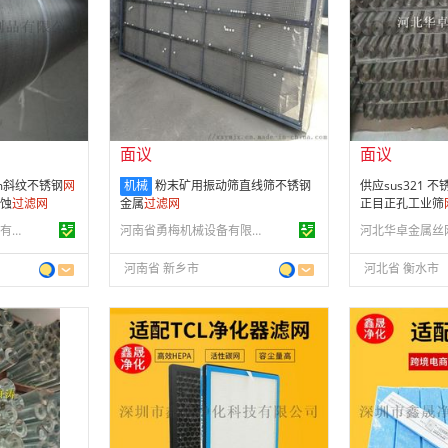
会员注册：
第 7 年
会员注册：
第 1
经营模式：
生产制造
经营模式：
生产
24
成立日期：
2018-10-19
成立日期：
201
供应产品：
46 条
供应产品：
199
面议
面议
mm斜纹不锈钢
网
机械
粉末矿用振动筛直线筛不锈钢
供应sus321 不
腐蚀
过滤
网
金属
过滤
网
正目正孔工业筛
河北华卓金属丝网制品有限公司
河南省勇梅机械设备有限公司
河南省 新乡市
河北省 衡水市
面议
面议
会员注册：
第 10 年
会员注册：
第 1
经营模式：
生产制造
经营模式：
生产
10
成立日期：
2017-08-03
成立日期：
201