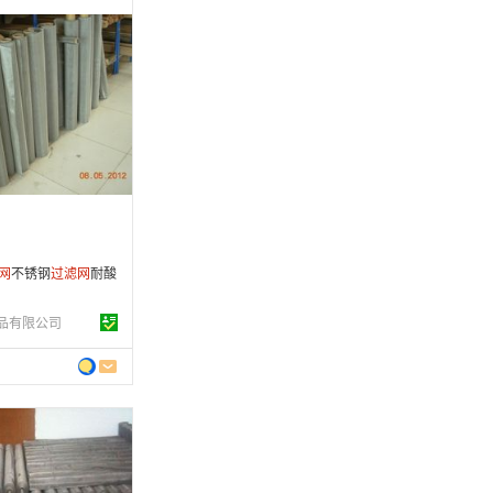
 年
制造
7-04-16
条
网
不锈钢
过滤
网
耐酸
品有限公司