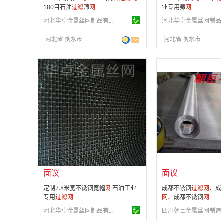
180目石油
过滤
筛
网
业专用筛
网
河北华卓金属丝网制品有限公司
河北省 衡水市
河北省 衡水市
面议
面议
会员注册：
第 10 年
会员注册：
第 9 年
经营模式：
生产制造
经营模式：
生产制造
成立日期：
2014-11-24
成立日期：
2018-11-
供应产品：
199 条
供应产品：
104 条
面议
面议
定制2.8米宽不锈钢宽幅
网
石油工业
成都不锈钢
过滤
网
、成
专用
过滤
网
网
、成都不锈钢
网
河北华卓金属丝网制品有限公司