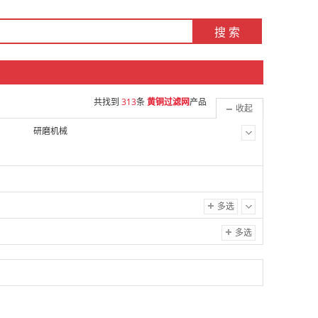
搜 索
共找到
313
条
黄铜过滤网
产品
收起
研磨机械
多选
多选