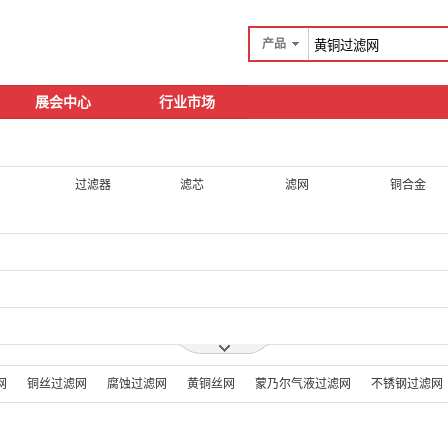
产品
展会中心
行业市场
过滤器
滤芯
滤网
铜合金
网
铜丝过滤网
腐蚀过滤网
黄铜丝网
蒙乃尔气液过滤网
不锈钢过滤网