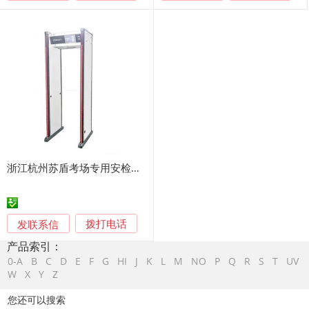
浙江杭州苏盾考场专用安检门直销租赁
发联系信
拨打电话
产品索引：
0-A
B
C
D
E
F
G
HI
J
K
L
M
NO
P
Q
R
S
T
UV
W
X
Y
Z
您还可以搜索