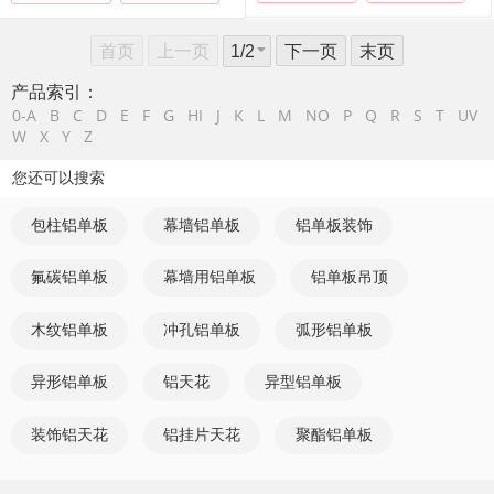
首页
上一页
下一页
末页
产品索引：
0-A
B
C
D
E
F
G
HI
J
K
L
M
NO
P
Q
R
S
T
UV
W
X
Y
Z
您还可以搜索
包柱铝单板
幕墙铝单板
铝单板装饰
氟碳铝单板
幕墙用铝单板
铝单板吊顶
木纹铝单板
冲孔铝单板
弧形铝单板
异形铝单板
铝天花
异型铝单板
装饰铝天花
铝挂片天花
聚酯铝单板