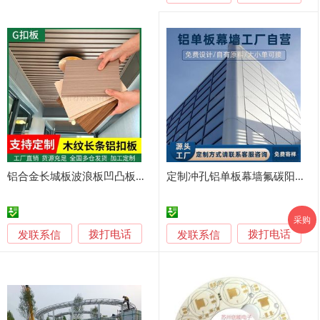
铝合金长城板波浪板凹凸板门头招牌吊顶定制铝单板
定制冲孔铝单板幕墙氟碳阳级氧化吊顶墙面装饰铝板镂空
采购
发联系信
发联系信
拨打电话
拨打电话