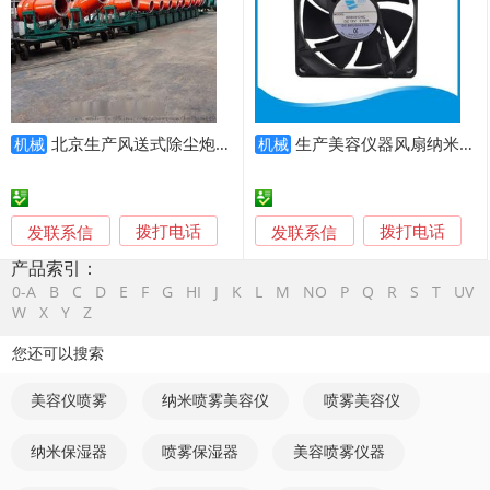
北京生产风送式除尘炮雾机 喷雾器 固定式远程控制喷雾装置
生产美容仪器风扇纳米喷雾补水仪风扇脱毛器风扇80*80*20MM
机械
机械
发联系信
发联系信
拨打电话
拨打电话
产品索引：
0-A
B
C
D
E
F
G
HI
J
K
L
M
NO
P
Q
R
S
T
UV
W
X
Y
Z
您还可以搜索
美容仪喷雾
纳米喷雾美容仪
喷雾美容仪
纳米保湿器
喷雾保湿器
美容喷雾仪器