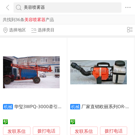
共找到36条
美容喷雾器
产品
选择地区
选择类目
华玺3WPQ-3000牵引式喷药机玉米喷药机大型高杆打药机喷杆式喷雾器农用喷药车
厂家直销欧丽系列OR-DP3 消毒喷雾器 养鸡场喷雾器 电动 容量喷雾器工厂
机械
机械
发联系信
发联系信
拨打电话
拨打电话