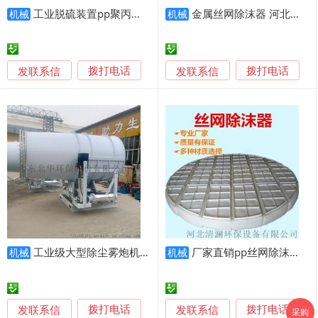
工业脱硫装置pp聚丙烯丝网除雾器 塑料丝网除雾器
金属丝网除沫器 河北丝网除雾器 过滤网
机械
机械
发联系信
发联系信
拨打电话
拨打电话
工业级大型除尘雾炮机 100米远程射雾器
厂家直销pp丝网除沫器 聚丙烯丝网除雾器 可定制
机械
机械
发联系信
发联系信
拨打电话
拨打电话
采购