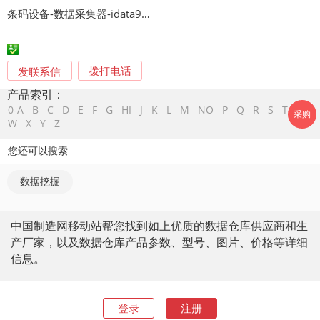
条码设备-数据采集器-idata90手持终端- idata90数据采集器
发联系信
拨打电话
产品索引：
0-A
B
C
D
E
F
G
HI
J
K
L
M
NO
P
Q
R
S
T
UV
采购
W
X
Y
Z
您还可以搜索
数据挖掘
中国制造网移动站帮您找到如上优质的数据仓库供应商和生
产厂家，以及数据仓库产品参数、型号、图片、价格等详细
信息。
登录
注册