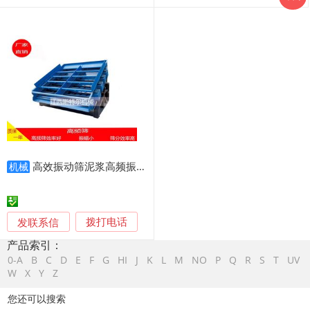
高效振动筛泥浆高频振动筛煤泥高频振动筛
机械
发联系信
拨打电话
产品索引：
0-A
B
C
D
E
F
G
HI
J
K
L
M
NO
P
Q
R
S
T
UV
W
X
Y
Z
您还可以搜索