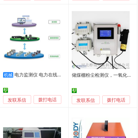
电力监测仪 电力在线监测系统 电力综合监控系统 电力远程监控系统
储煤棚粉尘检测仪，一氧化碳监控仪、堆煤温度监测仪
机械
发联系信
发联系信
拨打电话
拨打电话