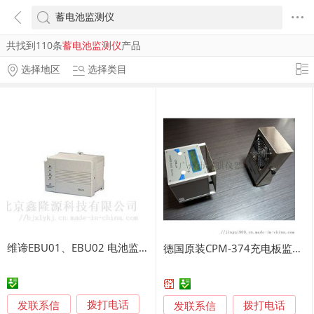
共找到110条
蓄电池监测仪
产品
选择地区
选择类目
维谛EBU01、EBU02 电池监测仪
德国原装CPM-374充电板监测仪现货
发联系信
发联系信
拨打电话
拨打电话