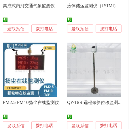
集成式内河交通气象监测仪
液体储运监测仪（LSTMI）
发联系信
发联系信
拨打电话
拨打电话
PM2.5 PM10扬尘在线监测仪
QY-18B 远程倾斜位移监测仪稳定性强自动预警
发联系信
发联系信
拨打电话
拨打电话