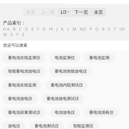
首页
上一页
下一页
末页
产品索引：
0-A
B
C
D
E
F
G
HI
J
K
L
M
NO
P
Q
R
S
T
UV
W
X
Y
Z
您还可以搜索
蓄电池在线监测仪
电池监测仪
蓄电池监测
智能蓄电池放电仪
蓄电池智能放电仪
蓄电池在线监测
蓄电池内阻测试仪
蓄电池放电仪
蓄电池放电测试仪
蓄电池容量测试仪
电池放电仪
蓄电池巡检仪
放电仪
蓄电池测试仪
智能监测仪