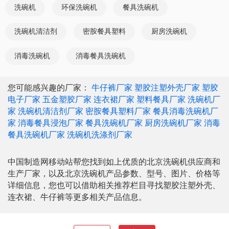
洗碗机
环保洗碗机
餐具洗碗机
洗碗机清洁剂
密胺餐具塑料
厨房洗碗机
消毒洗碗机
消毒餐具洗碗机
您可能感兴趣的厂家：
牛仔裤厂家
塑胶注塑外壳厂家
塑胶
电子厂家
五金塑胶厂家
连衣裙厂家
塑料餐具厂家
洗碗机厂
家
洗碗机清洁剂厂家
密胺餐具塑料厂家
餐具消毒洗碗机厂
家
消毒餐具浸泡厂家
餐具洗碗机厂家
厨房洗碗机厂家
消毒
餐具洗碗机厂家
洗碗机洗涤剂厂家
中国制造网移动站帮您找到如上优质的北京洗碗机供应商和
生产厂家，以及北京洗碗机产品参数、型号、图片、价格等
详细信息，您也可以借助相关推荐栏目寻找塑胶注塑外壳、
连衣裙、牛仔裤等更多相关产品信息。