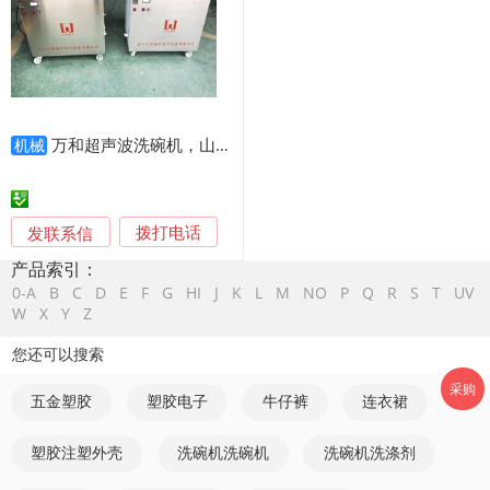
万和超声波洗碗机，山东超声波清洗机，玻璃瓶超声波清洗机
机械
发联系信
拨打电话
产品索引：
0-A
B
C
D
E
F
G
HI
J
K
L
M
NO
P
Q
R
S
T
UV
W
X
Y
Z
您还可以搜索
采购
五金塑胶
塑胶电子
牛仔裤
连衣裙
塑胶注塑外壳
洗碗机洗碗机
洗碗机洗涤剂