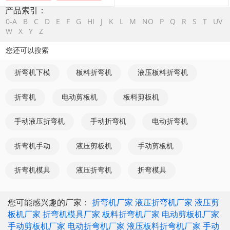
产品索引：
0-A
B
C
D
E
F
G
HI
J
K
L
M
NO
P
Q
R
S
T
UV
W
X
Y
Z
您还可以搜索
折弯机下模
板料折弯机
液压板料折弯机
折弯机
电动剪板机
板料剪板机
手动液压折弯机
手动折弯机
电动折弯机
折弯机手动
液压剪板机
手动剪板机
折弯机模具
液压折弯机
折弯模具
您可能感兴趣的厂家：
折弯机厂家
液压折弯机厂家
液压剪
板机厂家
折弯机模具厂家
板料折弯机厂家
电动剪板机厂家
手动剪板机厂家
电动折弯机厂家
液压板料折弯机厂家
手动