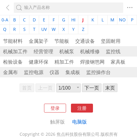
0-A
B
C
D
E
F
G
HI
J
K
L
M
NO
P
Q
R
S
T
UV
W
X
Y
Z
节能材料
金属架子
节能板
交通设备
坚固耐用
机械加工件
经营管理
机械泵
机械维修
监控线
检验设备
健康环保
精加工件
焊接钢笆网
家具板
金属布
监控电源
仪器
集成板
监控操作台
首页
上一页
下一页
末页
登录
注册
触屏版
电脑版
Copyright © 2026 焦点科技股份有限公司.版权所有