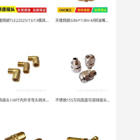
天隆翔颖TLE22025/13/13模具快速接头
天隆翔颖3/8H*1/8H-M铜油嘴水咀
模具接头1/4PT内外牙弯头铜水嘴
不锈钢155万向底座可调球接头喷嘴内外2分牙不锈...