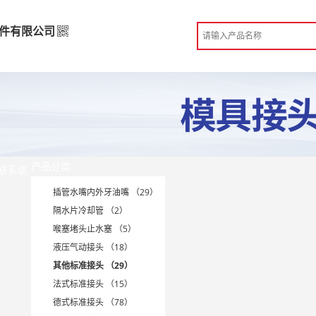
件有限公司
配件有限公司
高级版
造
 东莞市
产品分类
份认证
联系信
手机访问展示厅
插管水嘴内外牙油嘴 （29）
隔水片冷却管 （2）
喉塞堵头止水塞 （5）
液压气动接头 （18）
其他标准接头 （29）
法式标准接头 （15）
德式标准接头 （78）