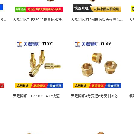
天隆翔颖模具快速接头CH03-9-9黄铜插头水咀
天隆翔颖TLE22045模具运水快速接头
天隆翔颖3TPM快速接头模具运水黄铜运水咀
天隆翔颖宝塔接头CT3-1/4PT-M铜水嘴
天隆翔颖TLE2210/13/13快速接头水咀
天隆翔颖4分变径6分英制补芯铜转换接头