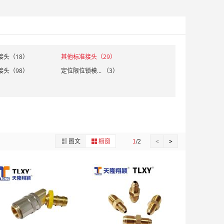
接头（18）
其他标准接头（29）
接头（98）
定位限位锁模... （3）
图文
橱窗
<
>
1
/2