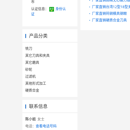
厂家直销高精无心磨刀
市
厂家直销台湾12型18
认证信息：
身份认
厂家直销钨钢模具钢眼
证
厂家直销硬质合金刀具
产品分类
铣刀
其它刀具和夹具
其它磨具
砂轮
过滤机
其他形式加工
硬质合金
联系信息
陈小姐
女士
电话：
查看电话号码