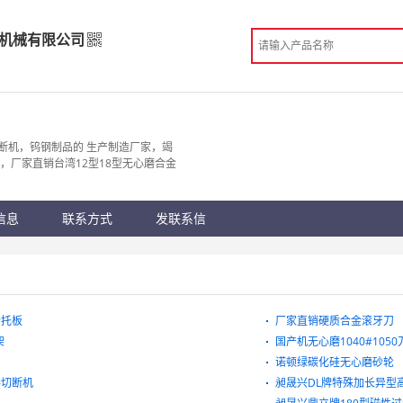
机械有限公司
金机械有限公司
造
断机，钨钢制品的 生产制造厂家，竭
，厂家直销台湾12型18型无心磨合金
 东莞市
份认证
手机访问展示厅
信息
联系方式
发联系信
阶托板
厂家直销硬质合金滚牙刀
架
国产机无心磨1040#1050
诺顿绿碳化硅无心磨砂轮
棒切断机
昶晟兴DL牌特殊加长异型