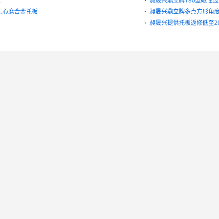
板
昶晟兴鼎立牌180型磁性
型无心磨合金托板
昶晟兴鼎立牌多点方形角
昶晟兴提供托板返修低至2