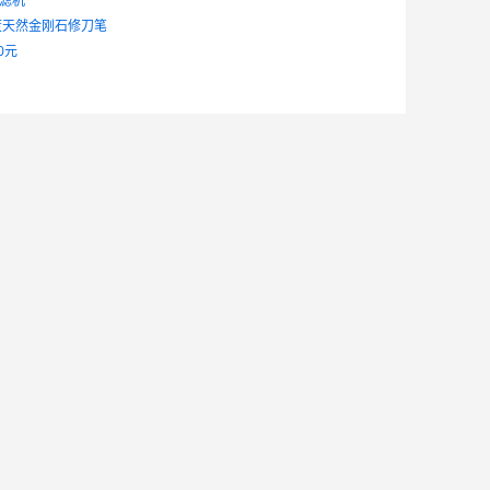
过滤机
度天然金刚石修刀笔
0元