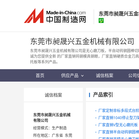
东莞市昶晟兴五金
东莞市昶晟兴五
东莞市昶晟兴五金机械有限公司
经营模式：
生产制
东莞市昶晟兴五金机械有限公司是无心磨刀板，半自动钨钢圆棒切
诚为您提供全新 的厂家直销钨钢模具钢眼，厂家直销硬质合金刀具
所在地区：
广东省
托板等系列产品。
认证信息：
身
首页
供应产品
诚信档案
公司
产品索引
诚信档案
厂家定制非标多段式台
东莞市昶晟兴五金机械
厂家直销1040停止型刀
有限公司
厂家直销V型无心磨托板
经营模式：生产制造
厂家直销半自动钨钢圆
所在地区：广东省 东莞