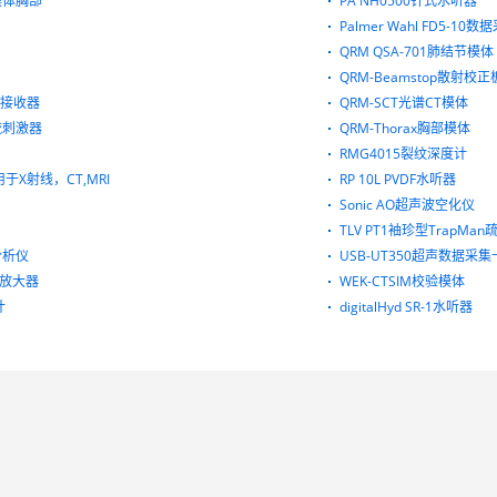
T模体胸部
PA NH0500针式水听器
Palmer Wahl FD5-10
QRM QSA-701肺结节模体
QRM-Beamstop散射校正
/接收器
QRM-SCT光谱CT模体
恒流刺激器
QRM-Thorax胸部模体
RMG4015裂纹深度计
于X射线，CT,MRI
RP 10L PVDF水听器
Sonic AO超声波空化仪
TLV PT1袖珍型TrapMa
分析仪
USB-UT350超声数据采集
气动放大器
WEK-CTSIM校验模体
计
digitalHyd SR-1水听器