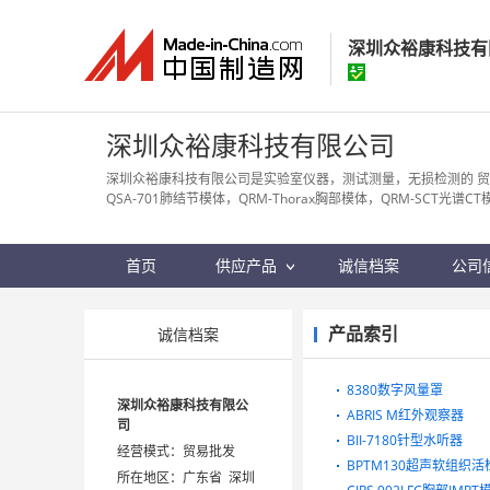
深圳众裕康科技有
深圳众裕康科技
深圳众裕康科技有限公司
经营模式：
贸易批
深圳众裕康科技有限公司是实验室仪器，测试测量，无损检测的 贸
QSA-701肺结节模体，QRM-Thorax胸部模体，QRM-SCT光谱
所在地区：
广东省
认证信息：
身
首页
供应产品
诚信档案
公司
产品索引
诚信档案
8380数字风量罩
深圳众裕康科技有限公
ABRIS M红外观察器
司
BII-7180针型水听器
经营模式：贸易批发
BPTM130超声软组织
所在地区：广东省 深圳