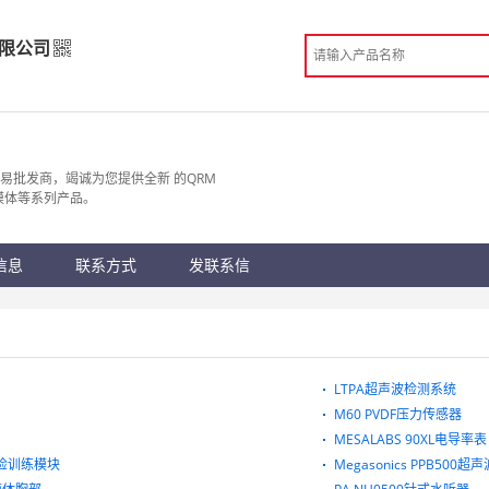
限公司
有限公司
发
易批发商，竭诚为您提供全新 的QRM
CT模体等系列产品。
 深圳市
份认证
手机访问展示厅
信息
联系方式
发联系信
LTPA超声波检测系统
M60 PVDF压力传感器
MESALABS 90XL电导率表
活检训练模块
Megasonics PPB500