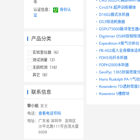
CIRS 002LFC胸部IMR
市
Cirs074 超声训练模体
认证信息：
身份认
D1602膜式水听器
证
DS3恒流刺激器
DSPUT5000脉冲发生器
Digitimer DS8R双相
产品分类
Expedition-X氧气分析仪
FB-A02成人全身模体适用
+
实验室仪器（6）
FOHS光纤水听器
+
测试测量（3）
FOPH2000水听器
+
无损检测（18）
GeoPyc 1365封装密度
其它（8）
Hans Rudolph PA-1
Kowodens TD透射密度
联系信息
Kowotest 5槽楔块
黎小姐
女士
电话：
查看电话号码
地址：
广东省 深圳市 龙岗区
沙平北路111号吉茂大厦
6008