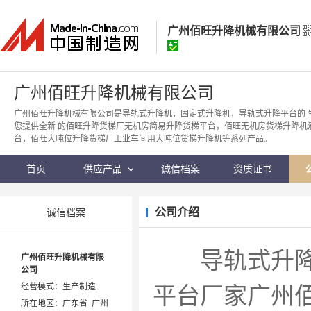
广州佰旺升降机械有限公司
广州佰旺升降机械有限公司
广州佰旺升降机械有限公司
经营模式：
生产制造
广州佰旺升降机械有限公司是导轨式升降机，固定式升降机，导轨式升降平台的 
您提供全新 的佰旺升降货梯厂无机房简易升降货梯平台，佰旺无机房货梯升降机
所在地区：
广东省 广州市
台，佰旺大吨位升降货梯厂工业车间用大吨位货梯升降机等系列产品。
认证信息：
身份认证
首页
供应产品
诚信档案
资质证书
公司介绍
诚信档案
导轨式升降机
广州佰旺升降机械有限
公司
平台厂家广州
经营模式：生产制造
所在地区：广东省 广州