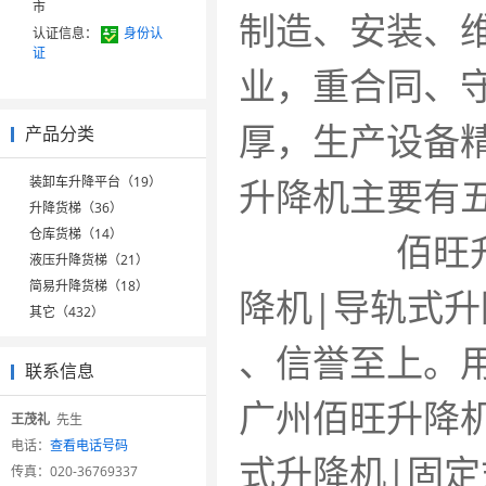
市
制造、安装
认证信息：
身份认
证
业，重合同、守
厚，生产设
产品分类
升降机主要有
装卸车升降平台（19）
升降货梯（36）
仓库货梯（14）
佰旺升降机
液压升降货梯（21）
简易升降货梯（18）
降机|导轨式
其它（432）
、信誉至上
联系信息
广州佰旺升降
王茂礼
先生
电话：
查看电话号码
式升降机|固定
传真：
020-36769337