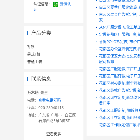
白云区马甲定做,龙归广告
认证信息：
身份认
白云区夏季厂服定做,嘉
证
白云区展会广告衫定制, 
家
从化厂服定做,从化工地
产品分类
定做花都区厂服的厂家,
番禺POLO衫定做, 市桥广
衬衫
花都区办公室西装定做,
男式T恤
花都区保安大衣批发,花
普通工装
层可拆卸
花都区厂服定做,工厂厂服
花都区厂服订做,电子厂
联系信息
花都区衬衫定制,新华短
花都区纯棉广告衫定做,
万木炀
先生
花都区风衣定制,新华防
电话：
查看电话号码
费印字
传真：
020-28940118
花都区工服定制, 狮岭短
地址：
广东省 广州市 白云区
花都区工衣定做,花山冬
石潭西路5号B栋5F
花都区工作服定做厂家,
查看更多