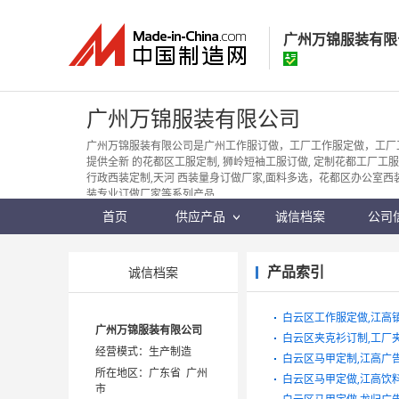
广州万锦服装有限
广州万锦服装有
广州万锦服装有限公司
经营模式：
生产制
广州万锦服装有限公司是广州工作服订做，工厂工作服定做，工厂
提供全新 的花都区工服定制, 狮岭短袖工服订做, 定制花都工厂工
所在地区：
广东省
行政西装定制,天河 西装量身订做厂家,面料多选，花都区办公室西
认证信息：
身
装专业订做厂家等系列产品……
首页
供应产品
诚信档案
公司
产品索引
诚信档案
白云区工作服定做,江高
广州万锦服装有限公司
白云区夹克衫订制,工厂
经营模式：生产制造
白云区马甲定制,江高广
所在地区：广东省 广州
白云区马甲定做,江高饮
市