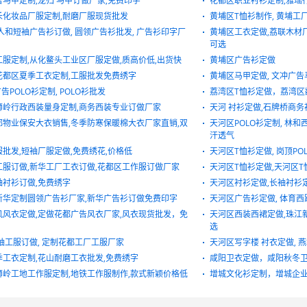
马甲定制,龙归 马甲订做厂家,免费印字
花都区职业衬衫定制,雅瑶
禾化妆品厂服定制,耐磨厂服现货批发
黄埔区T恤衫制作, 黄埔工厂
人和短袖广告衫订做, 圆领广告衫批发, 广告衫印字厂
黄埔区工衣定做,荔联木材
可选
工服定制,从化鳌头工业区厂服定做,质高价低,出货快
黄埔区广告衫定做
花都区夏季工衣定制,工服批发免费绣字
黄埔区马甲定做, 文冲广告
告POLO衫定制, POLO衫批发
荔湾区T恤衫定做，荔湾区翻
狮岭行政西装量身定制,商务西装专业订做厂家
天河 衬衫定做,石牌桥商务
都物业保安大衣销售,冬季防寒保暖棉大衣厂家直销,双
天河区POLO衫定制, 林和西
汗透气
批发,短袖厂服定做,免费绣花,价格低
天河区T恤衫定做, 岗顶PO
工服订做,新华工厂工衣订做,花都区工作服订做厂家
天河区T恤衫定做,天河区T
袖衬衫订做,免费绣字
天河区衬衫定做,长袖衬衫
新华定制圆领广告衫厂家,新华广告衫订做免费印字
天河区广告衫定做, 体育西
风风衣定做,定做花都广告风衣厂家,风衣现货批发，免
天河区西装西裙定做,珠江
选
袖工服订做, 定制花都工厂工服厂家
天河区写字楼 衬衣定做, 
季工衣定制,花山耐磨工衣批发,免费绣字
咸阳卫衣定做，咸阳秋冬卫衣
狮岭工地工作服定制,地铁工作服制作,款式新颖价格低
增城文化衫定制，增城企