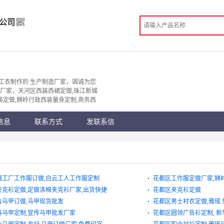
公司
限公司
造
工衣制作的 生产制造厂家，竭诚为您
服厂家，天河区西装西裙定做,珠江新城
 广州市
装定做,狮岭行政西装量身定制,商务西
份认证
手机访问展示厅
信息
联系方式
发联系信
镇工厂工作服订做,白云工人工作服定制
花都区工作服定做厂家,狮
夹克衫定做,定做涤棉夹克衫厂家,出货快捷
花都区夹克衫定做
告马甲订做,马甲现货批发
花都区男士衬衣定做,雅瑶
料马甲定制,宣传马甲批发厂家
花都区圆领广告衫定制, 新