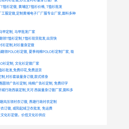
行政衬衫定做,办公室衬衫量身订做厂家
T恤衫定做, 黄埔区T恤衫价格, T恤衫批发
厂工服定做,定制黄埔电子厂厂服专业厂家,面料多种
马甲定制, 马甲批发厂家
领T恤衫定制,T恤衫现货批发,出货快
衬衫定制,衬衫量身定做
翻领POLO衫定做, 夏季纯棉POLO衫定制厂家, 吸
LO衫定制, 文化衫定做厂家
恤衫批发,免费印花,免费送货
定制,衬衫套装量身订做,款式修身
路圆领广告衫定制, 纯棉广告衫定制, 免费印字
新城行政西装定制,天河 西装量身订做厂家,面料多
燕塘风压领衬衣订做, 燕塘行政衬衣定制
订做, 咸阳起绒卫衣批发, 免运费
业文化衫定做，价低文化衫供应