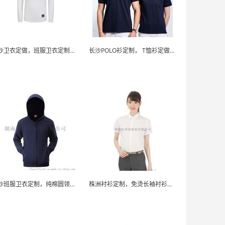
长沙卫衣定做，班服卫衣定制，同学聚会卫衣订做
长沙POLO衫定制， T恤衫定做，团体T恤衫订...
长沙班服卫衣定制，纯棉圆领卫衣定做，印字卫衣订制
株洲衬衫定制，免烫长袖衬衫定做，修身衬衫订做加工