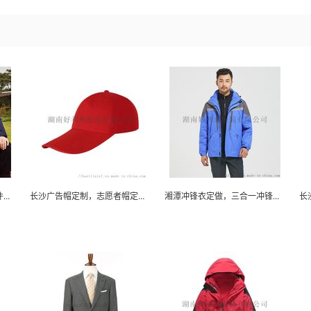
湘潭冲锋衣定做，羽绒棉两件套冲锋衣，三合一风衣定...
长沙广告帽定制，志愿者帽定做，快餐店帽子订做
湘潭冲锋衣定做，三合一冲锋衣订制，广告冲锋衣定制