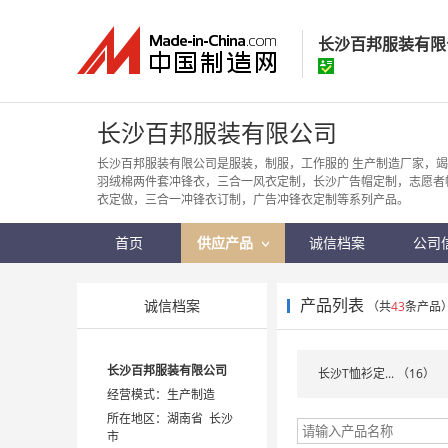
长沙百邦服装有限
长沙百邦服装有
长沙百邦服装有限公司
经营模式：
生产制
长沙百邦服装有限公司是服装，制服，工作服的 生产制造厂家，竭
羽绒棉两件套冲锋衣，三合一风衣定制，长沙广告帽定制，志愿者
所在地区：
湖南省
衣定做，三合一冲锋衣订制，广告冲锋衣定制等系列产品。
认证信息：
身
首页
供应产品
诚信档案
公司
产品列表
诚信档案
（共
43
条产品
长沙百邦服装有限公司
长沙T恤衫定... （16）
经营模式：生产制造
所在地区：湖南省 长沙
市