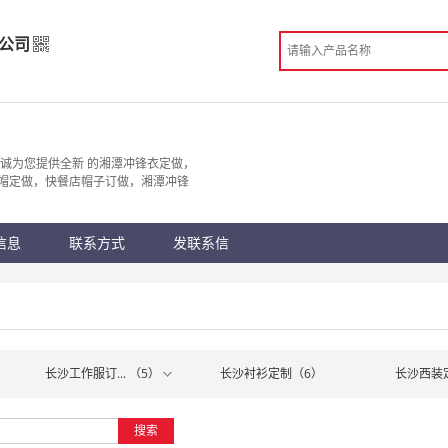
公司
限公司
造
诚为您提供全新 的湘潭冲锋衣定做，
帽定做，快餐店帽子订做，湘潭冲锋
 长沙市
份认证
手机访问展示厅
信息
联系方式
发联系信
）
长沙工作服订... （5）
长沙衬衫定制（6）
长沙西装
搜索