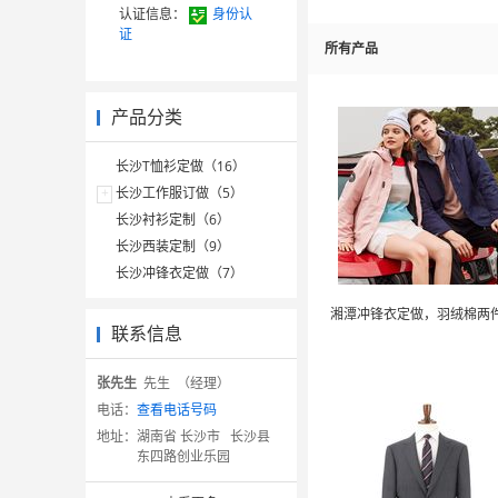
认证信息：
身份认
证
所有产品
产品分类
长沙T恤衫定做（16）
+
长沙工作服订做（5）
长沙衬衫定制（6）
长沙西装定制（9）
长沙冲锋衣定做（7）
联系信息
张先生
先生 （经理）
电话：
查看电话号码
地址：
湖南省 长沙市 长沙县
东四路创业乐园