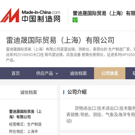
雷迪晟国际贸易（上海）有
雷迪晟国际贸易（上海）有
雷迪晟国际贸易（上海）有限公司
经营模式：
生产制造
雷迪晟国际贸易（上海）有限公司是望远镜，测距仪，夜视仪的 生产制造厂家，
远系列25100HD大口径 观鸟望远镜，应急设备 管微光夜视仪，征途系列HP105
所在地区：
上海市
产品。
认证信息：
身份认证
首页
供应产品
诚信档案
公司信息
公司介绍
诚信档案
货物进出口;技术进出口;技术服务
雷迪晟国际贸易（上
表销售;导航、测绘、气象及海洋专
海）有限公司
动)
经营模式：生产制造
所在地区：上海市