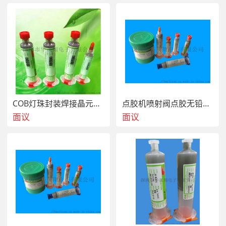
COB灯珠封装焊接晶元无铅固晶锡膏
点胶机喷射阀点胶无铅220度高温针筒锡膏
面议
面议