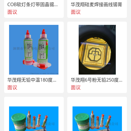
COB软灯条灯带固晶锡膏焊点光亮推力大
华茂翔硅麦焊接画线锡膏
面议
面议
华茂翔无铅中温180度熔点大功率LED固晶针筒锡膏
华茂翔6号粉无铅250度熔点SnSb10封装固晶针筒锡膏
面议
面议